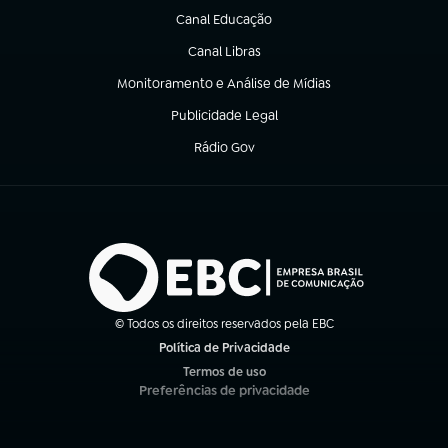
Canal Educação
(abre em nova aba)
Canal Libras
(abre em nova aba)
Monitoramento e Análise de Mídias
(abre em nova aba)
Publicidade Legal
(abre em nova aba)
Rádio Gov
(abre em nova aba)
© Todos os direitos reservados pela EBC
Política de Privacidade
(abre em nova aba)
Termos de uso
(abre em nova aba)
Preferências de privacidade