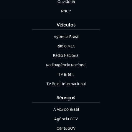
Ouvidoria
(abre em nova aba)
RNCP
(abre em nova aba)
Veículos
Agência Brasil
(abre em nova aba)
Rádio MEC
(abre em nova aba)
Rádio Nacional
Radioagência Nacional
(abre em nova aba)
TV Brasil
(abre em nova aba)
TV Brasil Internacional
(abre em nova aba)
Serviços
A Voz do Brasil
(abre em nova aba)
Agência GOV
(abre em nova aba)
Canal GOV
(abre em nova aba)