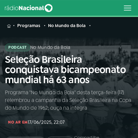
MENU
Programas
No Mundo da Bola
No Mundo da Bola
PODCAST
Seleção Brasileira
Buscar
na
conquistava bicampeonato
Rádio
Buscar
mundial há 63 anos
Nacional
Programa "No Mundo da Bola" desta terça-feira (17)
AO VIVO
relembrou a campanha da Seleção Brasileira na Copa
do Mundo de 1962; ouça na íntegra
01
INÍCIO
17/06/2025, 22:07
NO AR EM
02
A RÁDIO
Compartilhe