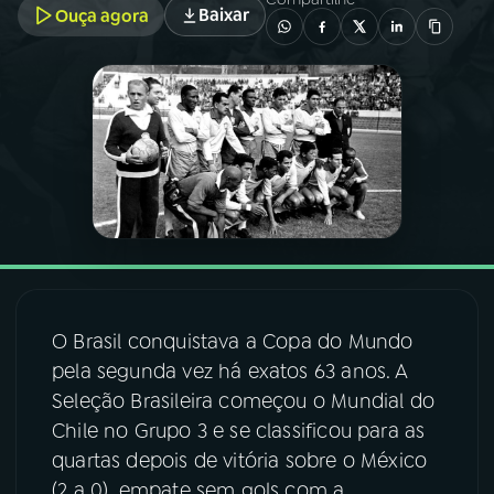
Baixar
Ouça agora
03
PROGRAMAÇÃO
04
PROGRAMAS
05
PODCASTS
06
VIDEOCASTS
O Brasil conquistava a Copa do Mundo
07
ÚLTIMAS
pela segunda vez há exatos 63 anos. A
Seleção Brasileira começou o Mundial do
08
FESTIVAL DE MÚSICA
Chile no Grupo 3 e se classificou para as
quartas depois de vitória sobre o México
ACOMPANHE A RÁDIO NACIONAL
(2 a 0), empate sem gols com a