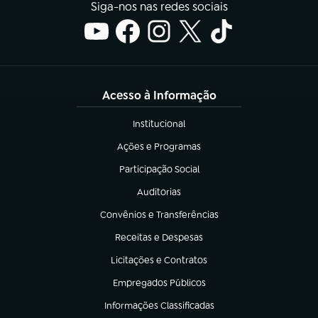
Siga-nos nas redes sociais
Acesso à Informação
Institucional
(abre em nova aba)
Ações e Programas
(abre em nova aba)
Participação Social
(abre em nova aba)
Auditorias
(abre em nova aba)
Convênios e Transferências
(abre em nova aba)
Receitas e Despesas
(abre em nova aba)
Licitações e Contratos
(abre em nova aba)
Empregados Públicos
(abre em nova aba)
Informações Classificadas
(abre em nova aba)