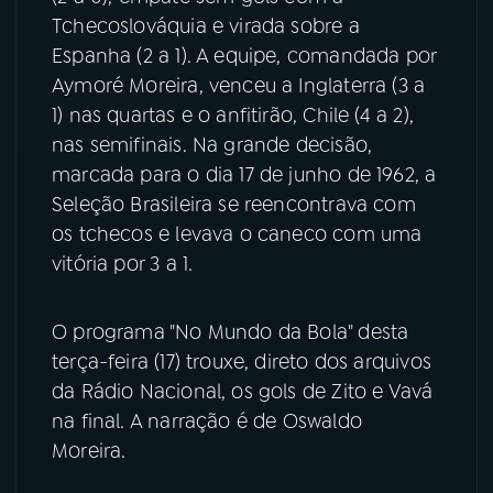
Tchecoslováquia e virada sobre a
YouTube
Facebook
Espanha (2 a 1). A equipe, comandada por
Aymoré Moreira, venceu a Inglaterra (3 a
Instagram
X
1) nas quartas e o anfitirão, Chile (4 a 2),
nas semifinais. Na grande decisão,
TikTok
marcada para o dia 17 de junho de 1962, a
Seleção Brasileira se reencontrava com
os tchecos e levava o caneco com uma
vitória por 3 a 1.
O programa "No Mundo da Bola" desta
terça-feira (17) trouxe, direto dos arquivos
da Rádio Nacional, os gols de Zito e Vavá
na final. A narração é de Oswaldo
Moreira.