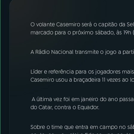
07
ÚLTIMAS
08
FESTIVAL DE MÚSICA
O volante Casemiro será o capitão da Sel
marcado para o próximo sábado, às 19h (h
ACOMPANHE A RÁDIO NACIONAL
A Rádio Nacional transmite o jogo a parti
YouTube
Facebook
Instagram
X
Líder e referência para os jogadores ma
Casemiro usou a braçadeira 11 vezes ao lo
TikTok
A última vez foi em janeiro do ano pass
do Catar, contra o Equador.
Sobre o time que entra em campo no s