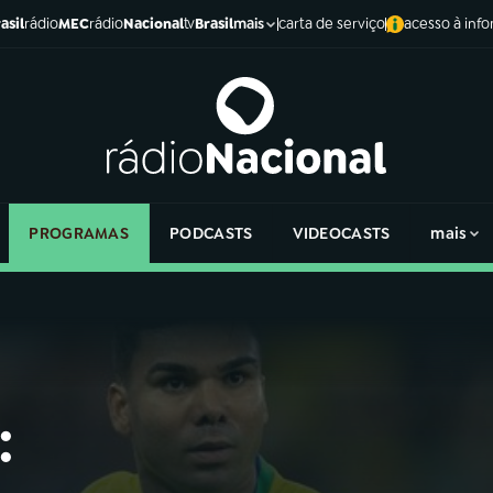
asil
rádio
MEC
rádio
Nacional
tv
Brasil
carta de serviço
acesso à inf
mais
PROGRAMAS
PODCASTS
VIDEOCASTS
mais
: