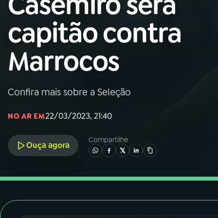
Casemiro será
Nacional
capitão contra
01
INÍCIO
Marrocos
02
A RÁDIO
Confira mais sobre a Seleção
03
PROGRAMAÇÃO
22/03/2023, 21:40
NO AR EM
04
PROGRAMAS
Compartilhe
Ouça agora
05
PODCASTS
06
VIDEOCASTS