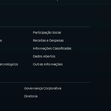
Participação Social
(abre em nova aba)
as
Receitas e Despesas
(abre em nova aba)
Informações Classificadas
(abre em nova aba)
Dados Abertos
(abre em nova aba)
Tecnológicos
Outras Informações
(abre em nova aba)
Governança Corporativa
(abre em nova aba)
Diretoria
(abre em nova aba)