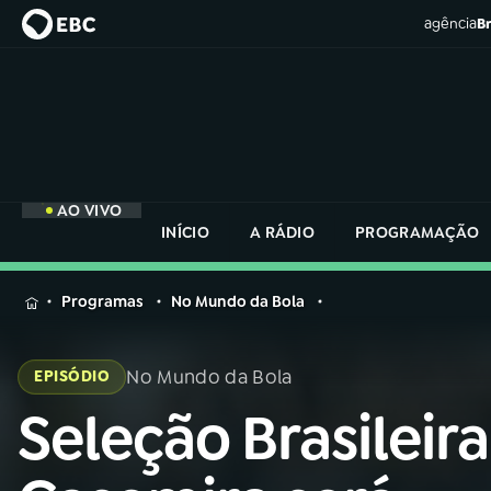
agência
Br
AO VIVO
INÍCIO
A RÁDIO
PROGRAMAÇÃO
MENU
Programas
No Mundo da Bola
Buscar
na
No Mundo da Bola
EPISÓDIO
Rádio
Buscar
Nacional
Seleção Brasileira
Buscar
na
Rádio
AO VIVO