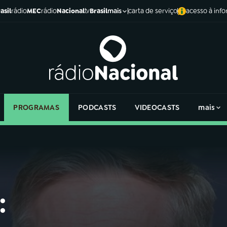
asil
rádio
MEC
rádio
Nacional
tv
Brasil
carta de serviço
acesso à inf
mais
PROGRAMAS
PODCASTS
VIDEOCASTS
mais
: