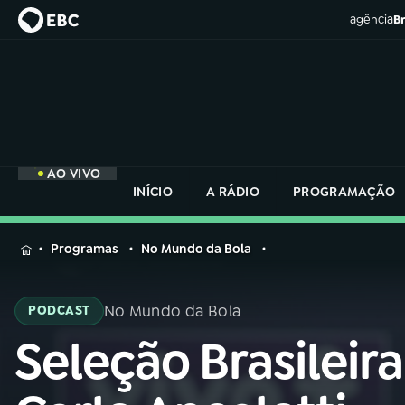
agência
Br
AO VIVO
INÍCIO
A RÁDIO
PROGRAMAÇÃO
MENU
Programas
No Mundo da Bola
Buscar
na
No Mundo da Bola
PODCAST
Rádio
Buscar
Nacional
Seleção Brasileira
Buscar
na
Rádio
AO VIVO