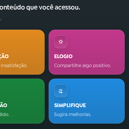
conteúdo que você acessou.
.
ÇÃO
ELOGIO
 insatisfação.
Compartilhe algo positivo.
ÇÃO
SIMPLIFIQUE
dido.
Sugira melhorias.