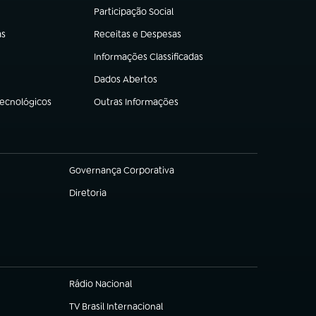
Participação Social
(abre em nova aba)
as
Receitas e Despesas
(abre em nova aba)
Informações Classificadas
(abre em nova aba)
Dados Abertos
(abre em nova aba)
Tecnológicos
Outras Informações
(abre em nova aba)
Governança Corporativa
(abre em nova aba)
Diretoria
(abre em nova aba)
Rádio Nacional
TV Brasil Internacional
(abre em nova aba)