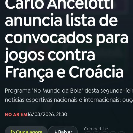
Carlo Ancelotti
Nacional
anuncia lista de
01
INÍCIO
convocados para
02
A RÁDIO
jogos contra
03
PROGRAMAÇÃO
França e Croácia
04
PROGRAMAS
Programa "No Mundo da Bola" desta segunda-feira
05
PODCASTS
notícias esportivas nacionais e internacionais; ouç
16/03/2026, 21:30
NO AR EM
06
VIDEOCASTS
Compartilhe
Ouça agora
Baixar