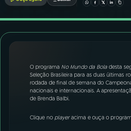
07
ÚLTIMAS
08
FESTIVAL DE MÚSICA
ACOMPANHE A RÁDIO NACIONAL
YouTube
Facebook
O programa
No Mundo da Bola
desta seg
Instagram
X
Seleção Brasileira para as duas últimas 
TikTok
rodada de final de semana do Campeonato 
nacionais e internacionais. A apresenta
de Brenda Balbi.
Clique no
player
acima e ouça o programa