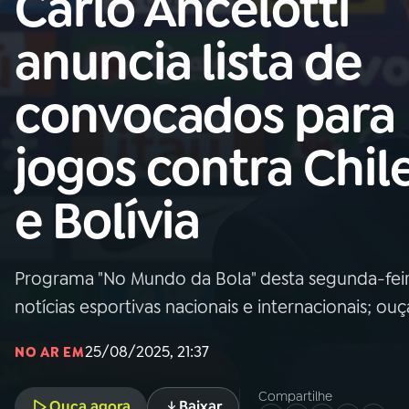
Carlo Ancelotti
Nacional
anuncia lista de
01
INÍCIO
convocados para
02
A RÁDIO
jogos contra Chil
03
PROGRAMAÇÃO
e Bolívia
04
PROGRAMAS
Programa "No Mundo da Bola" desta segunda-feir
05
PODCASTS
notícias esportivas nacionais e internacionais; ouç
25/08/2025, 21:37
NO AR EM
06
VIDEOCASTS
Compartilhe
Ouça agora
Baixar