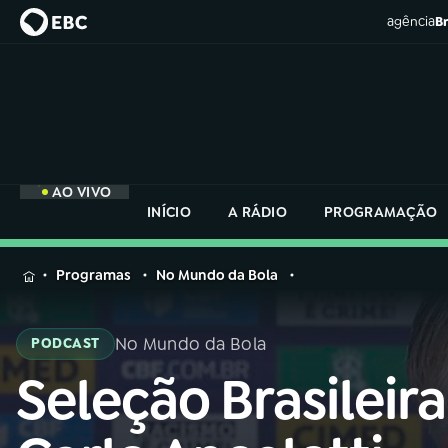
agência
Br
AO VIVO
INÍCIO
A RÁDIO
PROGRAMAÇÃO
MENU
Programas
No Mundo da Bola
Buscar
na
No Mundo da Bola
PODCAST
Rádio
Buscar
Nacional
Seleção Brasileira
Buscar
na
Rádio
AO VIVO