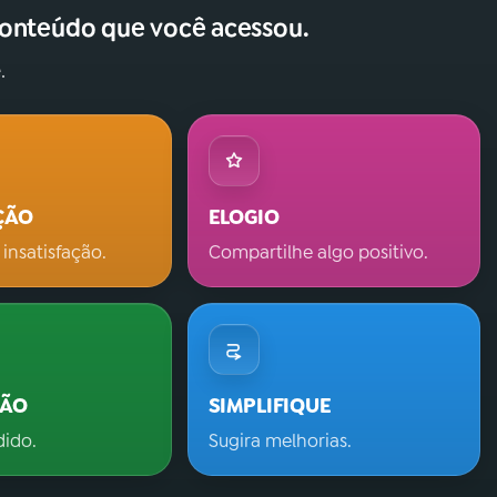
conteúdo que você acessou.
.
ÇÃO
ELOGIO
 insatisfação.
Compartilhe algo positivo.
ÇÃO
SIMPLIFIQUE
dido.
Sugira melhorias.