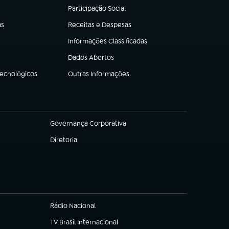
Participação Social
(abre em nova aba)
as
Receitas e Despesas
(abre em nova aba)
Informações Classificadas
(abre em nova aba)
Dados Abertos
(abre em nova aba)
Tecnológicos
Outras Informações
(abre em nova aba)
Governança Corporativa
(abre em nova aba)
Diretoria
(abre em nova aba)
Rádio Nacional
TV Brasil Internacional
(abre em nova aba)