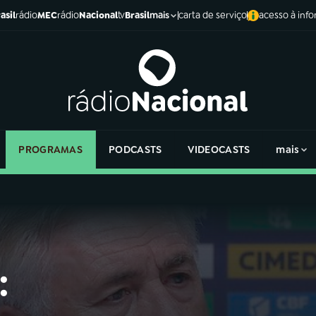
asil
rádio
MEC
rádio
Nacional
tv
Brasil
carta de serviço
acesso à inf
mais
PROGRAMAS
PODCASTS
VIDEOCASTS
mais
: