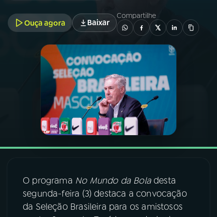
Compartilhe
Baixar
Ouça agora
03
PROGRAMAÇÃO
04
PROGRAMAS
05
PODCASTS
06
VIDEOCASTS
07
ÚLTIMAS
O programa
No Mundo da Bola
desta
08
FESTIVAL DE MÚSICA
segunda-feira (3) destaca a convocação
da Seleção Brasileira para os amistosos
ACOMPANHE A RÁDIO NACIONAL