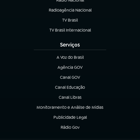
Rádio Nacional
Radioagência Nacional
(abre em nova aba)
TV Brasil
(abre em nova aba)
TV Brasil Internacional
(abre em nova aba)
Serviços
A Voz do Brasil
(abre em nova aba)
Agência GOV
(abre em nova aba)
Canal GOV
(abre em nova aba)
Canal Educação
(abre em nova aba)
Canal Libras
(abre em nova aba)
Monitoramento e Análise de Mídias
(abre em nova aba)
Publicidade Legal
(abre em nova aba)
Rádio Gov
(abre em nova aba)