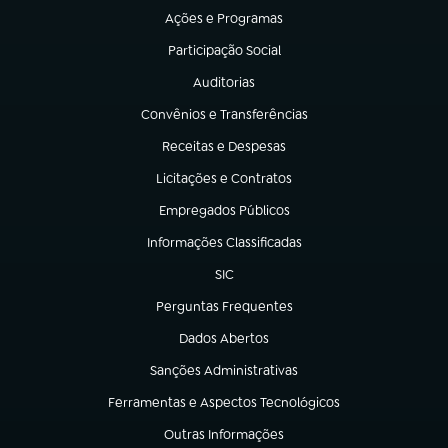
Ações e Programas
(abre em nova aba)
Participação Social
(abre em nova aba)
Auditorias
(abre em nova aba)
Convênios e Transferências
(abre em nova aba)
Receitas e Despesas
(abre em nova aba)
Licitações e Contratos
(abre em nova aba)
Empregados Públicos
(abre em nova aba)
Informações Classificadas
(abre em nova aba)
SIC
(abre em nova aba)
Perguntas Frequentes
(abre em nova aba)
Dados Abertos
(abre em nova aba)
Sanções Administrativas
(abre em nova aba)
Ferramentas e Aspectos Tecnológicos
(abre em nova aba)
Outras Informações
(abre em nova aba)