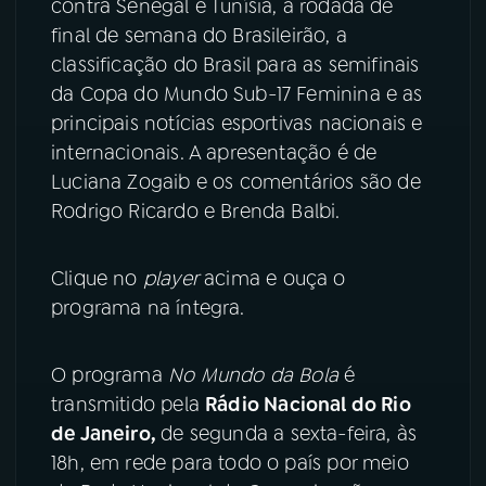
contra Senegal e Tunísia, a rodada de
final de semana do Brasileirão, a
YouTube
Facebook
classificação do Brasil para as semifinais
da Copa do Mundo Sub-17 Feminina e as
Instagram
X
principais notícias esportivas nacionais e
internacionais. A apresentação é de
TikTok
Luciana Zogaib e os comentários são de
Rodrigo Ricardo e Brenda Balbi.
Clique no
player
acima e ouça o
programa na íntegra.
O programa
No Mundo da Bola
é
transmitido pela
Rádio Nacional do Rio
de Janeiro,
de segunda a sexta-feira, às
18h, em rede para todo o país por meio