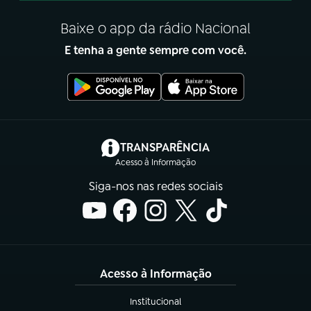
Baixe o app da rádio Nacional
E tenha a gente sempre com você.
(abre em nova aba)
TRANSPARÊNCIA
Acesso à Informação
Siga-nos nas redes sociais
Acesso à Informação
Institucional
(abre em nova aba)