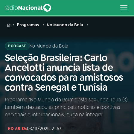
MENU
Programas
No Mundo da Bola
No Mundo da Bola
PODCAST
Seleção Brasileira: Carlo
Buscar
na
Ancelotti anuncia lista de
Rádio
Buscar
convocados para amistosos
Nacional
contra Senegal e Tunísia
AO VIVO
Programa "No Mundo da Bola" desta segunda-feira (3)
também destacou as principais notícias esportivas
01
INÍCIO
nacionais e internacionais; ouça na íntegra
03/11/2025, 21:57
02
A RÁDIO
NO AR EM