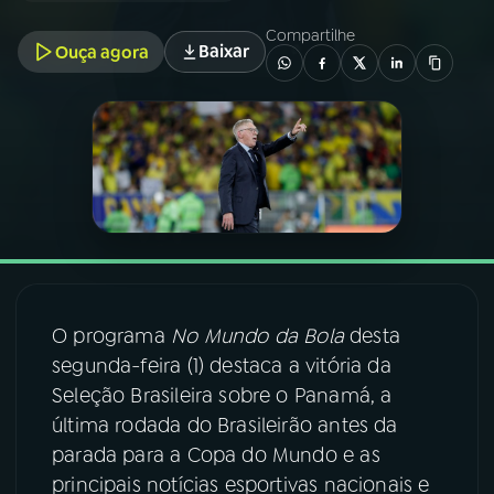
Compartilhe
Baixar
Ouça agora
03
PROGRAMAÇÃO
04
PROGRAMAS
05
PODCASTS
06
VIDEOCASTS
O programa
No Mundo da Bola
desta
07
ÚLTIMAS
segunda-feira (1) destaca a vitória da
Seleção Brasileira sobre o Panamá, a
08
FESTIVAL DE MÚSICA
última rodada do Brasileirão antes da
parada para a Copa do Mundo e as
principais notícias esportivas nacionais e
ACOMPANHE A RÁDIO NACIONAL