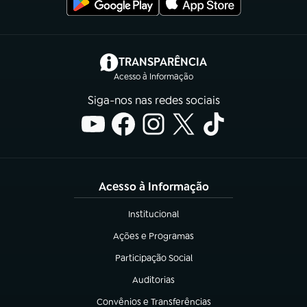
(abre em nova aba)
TRANSPARÊNCIA
Acesso à Informação
Siga-nos nas redes sociais
Acesso à Informação
Institucional
(abre em nova aba)
Ações e Programas
(abre em nova aba)
Participação Social
(abre em nova aba)
Auditorias
(abre em nova aba)
Convênios e Transferências
(abre em nova aba)