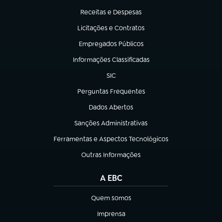
Receitas e Despesas
(abre em nova aba)
Licitações e Contratos
(abre em nova aba)
Empregados Públicos
(abre em nova aba)
Informações Classificadas
(abre em nova aba)
SIC
(abre em nova aba)
Perguntas Frequentes
(abre em nova aba)
Dados Abertos
(abre em nova aba)
Sanções Administrativas
(abre em nova aba)
Ferramentas e Aspectos Tecnológicos
(abre em nova aba)
Outras Informações
(abre em nova aba)
A EBC
Quem somos
(abre em nova aba)
Imprensa
(abre em nova aba)