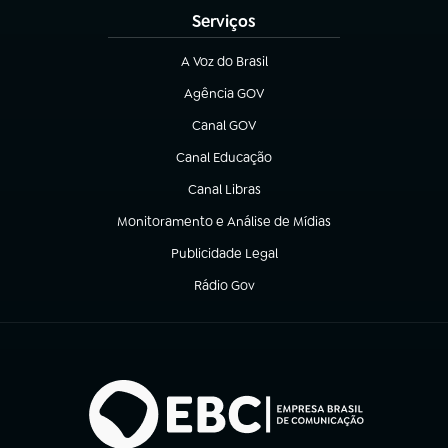
Serviços
A Voz do Brasil
(abre em nova aba)
Agência GOV
(abre em nova aba)
Canal GOV
(abre em nova aba)
Canal Educação
(abre em nova aba)
Canal Libras
(abre em nova aba)
Monitoramento e Análise de Mídias
(abre em nova aba)
Publicidade Legal
(abre em nova aba)
Rádio Gov
(abre em nova aba)