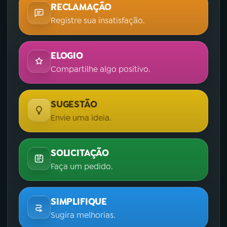
RECLAMAÇÃO
Registre sua insatisfação.
ELOGIO
Compartilhe algo positivo.
SUGESTÃO
Envie uma ideia.
SOLICITAÇÃO
Faça um pedido.
SIMPLIFIQUE
Sugira melhorias.