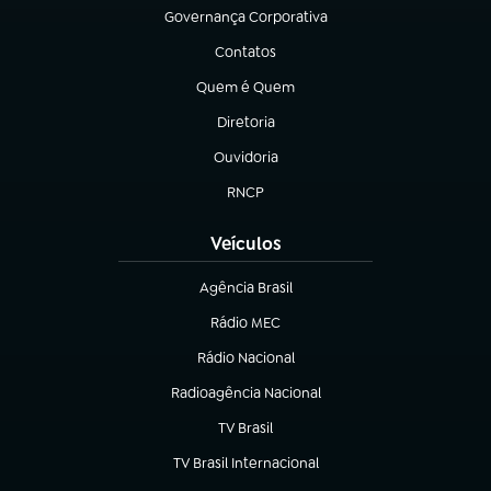
Governança Corporativa
(abre em nova aba)
Contatos
(abre em nova aba)
Quem é Quem
(abre em nova aba)
Diretoria
(abre em nova aba)
Ouvidoria
(abre em nova aba)
RNCP
(abre em nova aba)
Veículos
Agência Brasil
(abre em nova aba)
Rádio MEC
(abre em nova aba)
Rádio Nacional
Radioagência Nacional
(abre em nova aba)
TV Brasil
(abre em nova aba)
TV Brasil Internacional
(abre em nova aba)