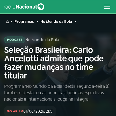
MENU
Programas
No Mundo da Bola
No Mundo da Bola
PODCAST
Seleção Brasileira: Carlo
Buscar
na
Ancelotti admite que pode
Rádio
Buscar
fazer mudanças no time
Nacional
titular
AO VIVO
Programa "No Mundo da Bola" desta segunda-feira (1)
também destacou as principais notícias esportivas
01
INÍCIO
nacionais e internacionais; ouça na íntegra
01/06/2026, 21:51
02
A RÁDIO
NO AR EM