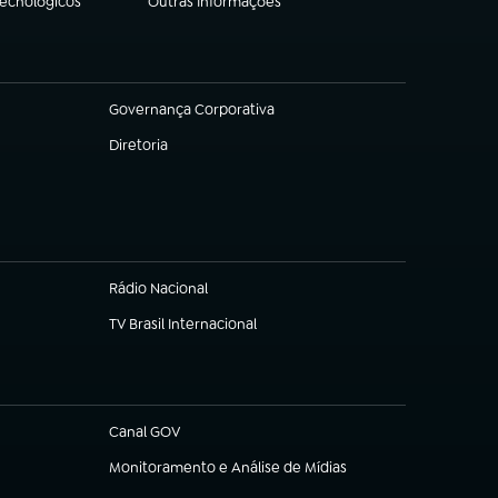
Tecnológicos
Outras Informações
(abre em nova aba)
Governança Corporativa
(abre em nova aba)
Diretoria
(abre em nova aba)
Rádio Nacional
TV Brasil Internacional
(abre em nova aba)
Canal GOV
(abre em nova aba)
Monitoramento e Análise de Mídias
(abre em nova aba)