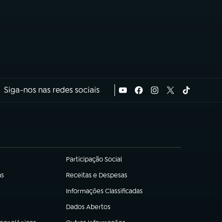
Siga-nos nas redes sociais
Participação Social
(abre em nova aba)
as
Receitas e Despesas
(abre em nova aba)
Informações Classificadas
(abre em nova aba)
Dados Abertos
(abre em nova aba)