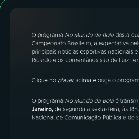
07
ÚLTIMAS
08
FESTIVAL DE MÚSICA
O programa
No Mundo da Bola
desta qua
ACOMPANHE A RÁDIO NACIONAL
Campeonato Brasileiro, a expectativa pelo
principais notícias esportivas nacionais 
YouTube
Facebook
Ricardo e os comentários são de Luiz Ferr
Instagram
X
Clique no
player
acima e ouça o programa
TikTok
O programa
No Mundo da Bola
é transmi
Janeiro,
de segunda a sexta-feira, às 18
Nacional de Comunicação Pública e do si