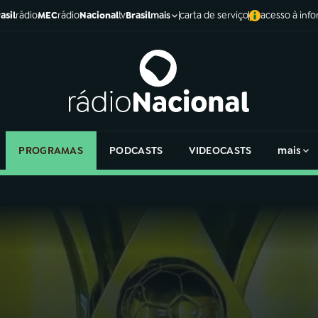
asil
rádio
MEC
rádio
Nacional
tv
Brasil
carta de serviço
acesso à inf
mais
PROGRAMAS
PODCASTS
VIDEOCASTS
mais