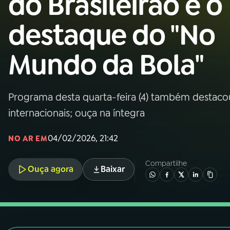
do Brasileirão é o
Nacional
destaque do "No
01
INÍCIO
Mundo da Bola"
02
A RÁDIO
Programa desta quarta-feira (4) também destacou a
03
PROGRAMAÇÃO
internacionais; ouça na íntegra
04
PROGRAMAS
04/02/2026, 21:42
NO AR EM
Compartilhe
05
PODCASTS
Ouça agora
Baixar
06
VIDEOCASTS