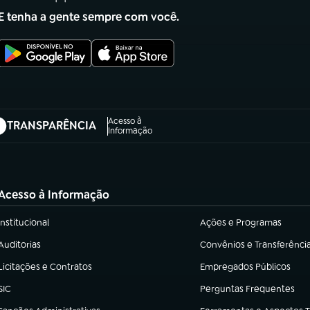
E tenha a gente sempre com você.
Acesso à
TRANSPARÊNCIA
abre em nova aba)
Informação
Acesso à Informação
Institucional
Ações e Programas
(abre em nova aba)
(abre em nova aba)
Auditorias
Convênios e Transferênci
(abre em nova aba)
(abre em nova aba)
Licitações e Contratos
Empregados Públicos
(abre em nova aba)
(abre em nova aba)
SIC
Perguntas Frequentes
(abre em nova aba)
(abre em nova aba)