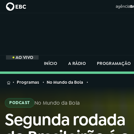
agência
Br
AO VIVO
INÍCIO
A RÁDIO
PROGRAMAÇÃO
MENU
Programas
No Mundo da Bola
Buscar
na
No Mundo da Bola
PODCAST
Rádio
Buscar
Nacional
Segunda rodada
Buscar
na
Rádio
AO VIVO