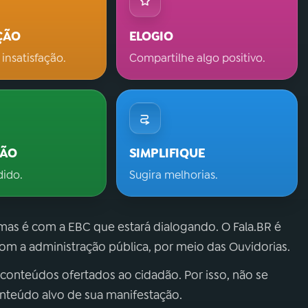
ÇÃO
ELOGIO
 insatisfação.
Compartilhe algo positivo.
ÇÃO
SIMPLIFIQUE
dido.
Sugira melhorias.
 mas é com a EBC que estará dialogando. O Fala.BR é
m a administração pública, por meio das Ouvidorias.
 conteúdos ofertados ao cidadão. Por isso, não se
onteúdo alvo de sua manifestação.