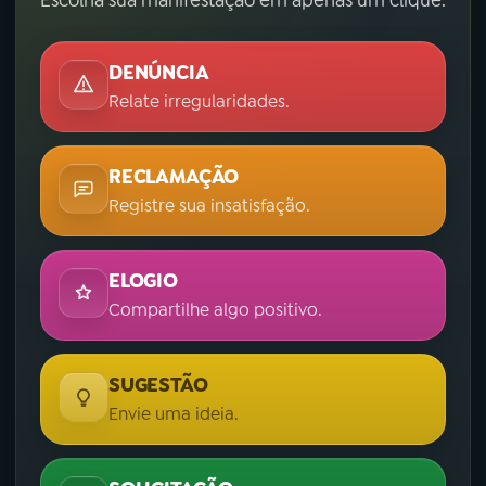
Escolha sua manifestação em apenas um clique.
DENÚNCIA
Relate irregularidades.
RECLAMAÇÃO
Registre sua insatisfação.
ELOGIO
Compartilhe algo positivo.
SUGESTÃO
Envie uma ideia.