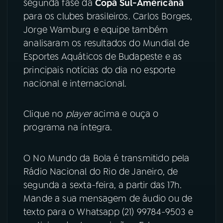
segunda fase da
Copa Sul-Americana
para os clubes brasileiros. Carlos Borges,
YouTube
Facebook
Jorge Wamburg e equipe também
analisaram os resultados do Mundial de
Instagram
X
Esportes Aquáticos de Budapeste e as
principais notícias do dia no esporte
TikTok
nacional e internacional.
Clique no
player
acima e ouça o
programa na íntegra.
O No Mundo da Bola é transmitido pela
Rádio Nacional do Rio de Janeiro, de
segunda a sexta-feira, a partir das 17h.
Mande a sua mensagem de áudio ou de
texto para o Whatsapp (21) 99784-9503 e