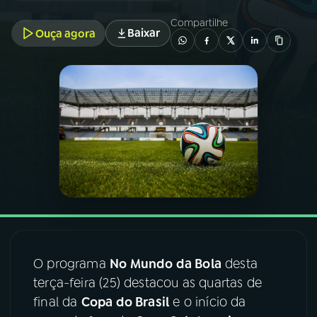
Compartilhe
Baixar
Ouça agora
03
PROGRAMAÇÃO
04
PROGRAMAS
05
PODCASTS
06
VIDEOCASTS
07
ÚLTIMAS
O programa
No Mundo da Bola
desta
08
FESTIVAL DE MÚSICA
terça-feira (25) destacou as quartas de
final da
Copa do Brasil
e o início da
ACOMPANHE A RÁDIO NACIONAL