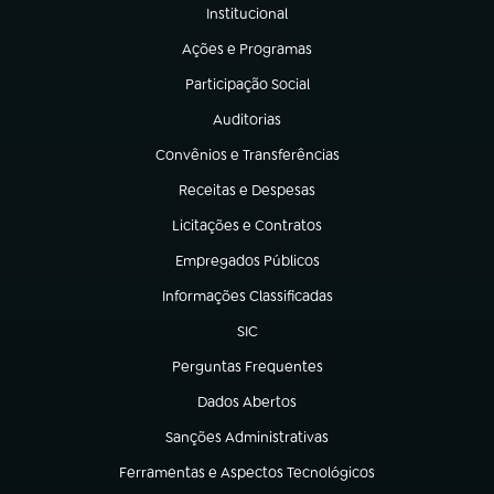
Institucional
(abre em nova aba)
Ações e Programas
(abre em nova aba)
Participação Social
(abre em nova aba)
Auditorias
(abre em nova aba)
Convênios e Transferências
(abre em nova aba)
Receitas e Despesas
(abre em nova aba)
Licitações e Contratos
(abre em nova aba)
Empregados Públicos
(abre em nova aba)
Informações Classificadas
(abre em nova aba)
SIC
(abre em nova aba)
Perguntas Frequentes
(abre em nova aba)
Dados Abertos
(abre em nova aba)
Sanções Administrativas
(abre em nova aba)
Ferramentas e Aspectos Tecnológicos
(abre em nova aba)