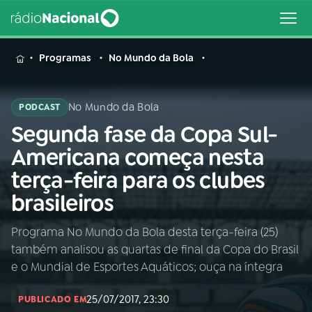
MENU
Programas
No Mundo da Bola
No Mundo da Bola
PODCAST
Segunda fase da Copa Sul-
Buscar
na
Americana começa nesta
Rádio
Buscar
terça-feira para os clubes
Nacional
brasileiros
AO VIVO
Programa No Mundo da Bola desta terça-feira (25)
também analisou as quartas de final da Copa do Brasil
01
INÍCIO
e o Mundial de Esportes Aquáticos; ouça na íntegra
25/07/2017, 23:30
02
A RÁDIO
PUBLICADO EM