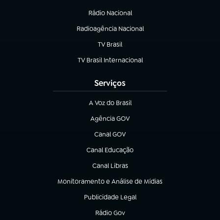
(abre em nova aba)
Rádio Nacional
Radioagência Nacional
(abre em nova aba)
TV Brasil
(abre em nova aba)
TV Brasil Internacional
(abre em nova aba)
Serviços
A Voz do Brasil
(abre em nova aba)
Agência GOV
(abre em nova aba)
Canal GOV
(abre em nova aba)
Canal Educação
(abre em nova aba)
Canal Libras
(abre em nova aba)
Monitoramento e Análise de Mídias
(abre em nova aba)
Publicidade Legal
(abre em nova aba)
Rádio Gov
(abre em nova aba)