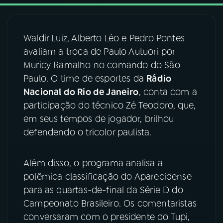
03
PROGRAMAÇÃO
Waldir Luiz, Alberto Léo e Pedro Pontes
avaliam a troca de Paulo Autuori por
04
PROGRAMAS
Muricy Ramalho no comando do São
Paulo. O time de esportes da
Rádio
05
PODCASTS
Nacional do Rio de Janeiro
, conta com a
participação do técnico Zé Teodoro, que,
em seus tempos de jogador, brilhou
06
VIDEOCASTS
defendendo o tricolor paulista.
07
ÚLTIMAS
Além disso, o programa analisa a
polêmica classificação do Aparecidense
08
FESTIVAL DE MÚSICA
para as quartas-de-final da Série D do
Campeonato Brasileiro. Os comentaristas
conversaram com o presidente do Tupi,
ACOMPANHE A RÁDIO NACIONAL