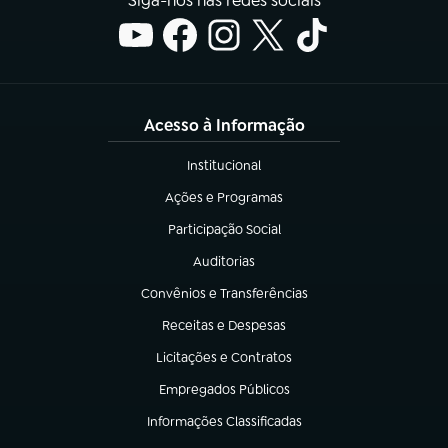
Siga-nos nas redes sociais
Acesso à Informação
Institucional
(abre em nova aba)
Ações e Programas
(abre em nova aba)
Participação Social
(abre em nova aba)
Auditorias
(abre em nova aba)
Convênios e Transferências
(abre em nova aba)
Receitas e Despesas
(abre em nova aba)
Licitações e Contratos
(abre em nova aba)
Empregados Públicos
(abre em nova aba)
Informações Classificadas
(abre em nova aba)