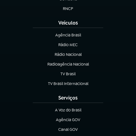
(abre em nova aba)
RNCP
(abre em nova aba)
Veículos
Agência Brasil
(abre em nova aba)
Rádio MEC
(abre em nova aba)
Rádio Nacional
Radioagência Nacional
(abre em nova aba)
TV Brasil
(abre em nova aba)
TV Brasil Internacional
(abre em nova aba)
Serviços
A Voz do Brasil
(abre em nova aba)
Agência GOV
(abre em nova aba)
Canal GOV
(abre em nova aba)