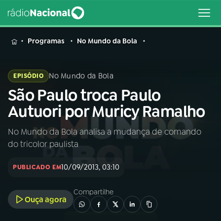
MENU
Programas
No Mundo da Bola
No Mundo da Bola
EPISÓDIO
São Paulo troca Paulo
Buscar
na
Autuori por Muricy Ramalho
Rádio
Buscar
Nacional
No Mundo da Bola analisa a mudança de comando
do tricolor paulista
AO VIVO
10/09/2013, 03:10
PUBLICADO EM
01
INÍCIO
Compartilhe
Ouça agora
02
A RÁDIO