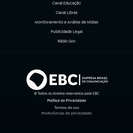
Canal Educação
(abre em nova aba)
Canal Libras
(abre em nova aba)
Monitoramento e Análise de Mídias
(abre em nova aba)
Publicidade Legal
(abre em nova aba)
Rádio Gov
(abre em nova aba)
© Todos os direitos reservados pela EBC
Política de Privacidade
(abre em nova aba)
Termos de uso
(abre em nova aba)
Preferências de privacidade