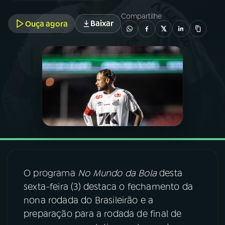
Compartilhe
Baixar
Ouça agora
03
PROGRAMAÇÃO
04
PROGRAMAS
05
PODCASTS
06
VIDEOCASTS
07
ÚLTIMAS
O programa
No Mundo da Bola
desta
sexta-feira (3) destaca o fechamento da
08
FESTIVAL DE MÚSICA
nona rodada do Brasileirão e a
preparação para a rodada de final de
ACOMPANHE A RÁDIO NACIONAL