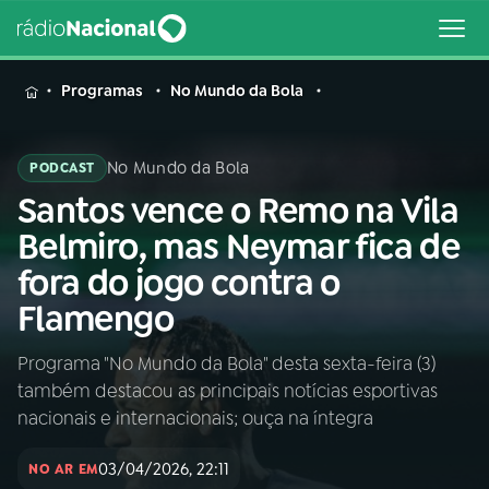
MENU
Programas
No Mundo da Bola
No Mundo da Bola
PODCAST
Santos vence o Remo na Vila
Buscar
na
Belmiro, mas Neymar fica de
Rádio
Buscar
fora do jogo contra o
Nacional
Flamengo
AO VIVO
Programa "No Mundo da Bola" desta sexta-feira (3)
também destacou as principais notícias esportivas
01
INÍCIO
nacionais e internacionais; ouça na íntegra
03/04/2026, 22:11
02
A RÁDIO
NO AR EM