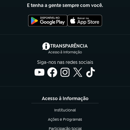
E tenha a gente sempre com você.
(abre em nova aba)
TRANSPARÊNCIA
Acesso à Informação
Siga-nos nas redes sociais
Acesso à Informação
Institucional
(abre em nova aba)
Ações e Programas
(abre em nova aba)
Participação Social