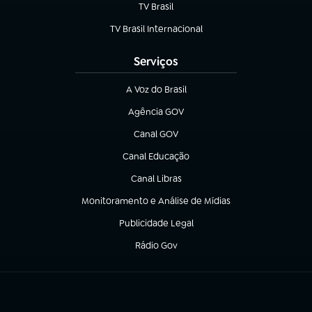
TV Brasil
(abre em nova aba)
TV Brasil Internacional
(abre em nova aba)
Serviços
A Voz do Brasil
(abre em nova aba)
Agência GOV
(abre em nova aba)
Canal GOV
(abre em nova aba)
Canal Educação
(abre em nova aba)
Canal Libras
(abre em nova aba)
Monitoramento e Análise de Mídias
(abre em nova aba)
Publicidade Legal
(abre em nova aba)
Rádio Gov
(abre em nova aba)