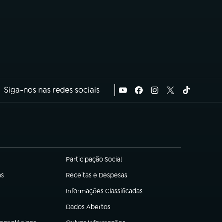
Siga-nos nas redes sociais
Participação Social
(abre em nova aba)
as
Receitas e Despesas
(abre em nova aba)
Informações Classificadas
(abre em nova aba)
Dados Abertos
(abre em nova aba)