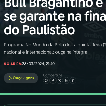
Bull Bragantino e
Nacional
se garante na fina
01
INÍCIO
do Paulistão
02
A RÁDIO
Programa No Mundo da Bola desta quinta-feira (28
03
PROGRAMAÇÃO
nacional e internacional; ouça na íntegra
04
PROGRAMAS
28/03/2024, 21:40
NO AR EM
Compartilhe
05
PODCASTS
Ouça agora
06
VIDEOCASTS