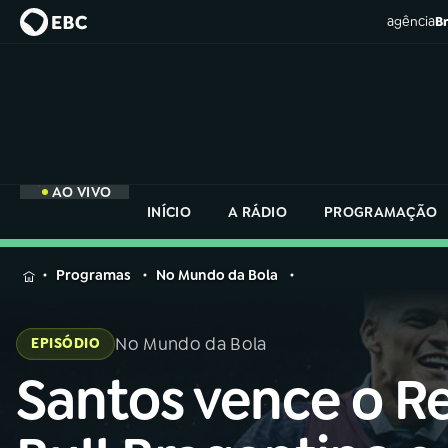
agência
Br
AO VIVO
INÍCIO
A RÁDIO
PROGRAMAÇÃO
MENU
Programas
No Mundo da Bola
Buscar
na
No Mundo da Bola
EPISÓDIO
Rádio
Buscar
Nacional
Santos vence o R
Buscar
na
Rádio
AO VIVO