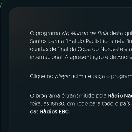
07
ÚLTIMAS
08
FESTIVAL DE MÚSICA
O programa
No Mundo da Bola
desta qui
ACOMPANHE A RÁDIO NACIONAL
Santos para a final do Paulistão, a reta f
quartas de final da Copa do Nordeste e a
YouTube
Facebook
internacional. A apresentação é de Andr
Instagram
X
Clique no
player
acima e ouça o program
TikTok
O programa é transmitido pela
Rádio Nac
feira, às 18h30, em rede para todo o país
das
Rádios EBC
.