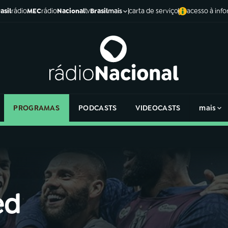
asil
rádio
MEC
rádio
Nacional
tv
Brasil
carta de serviço
acesso à inf
mais
PROGRAMAS
PODCASTS
VIDEOCASTS
mais
ed