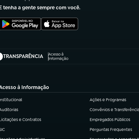
E tenha a gente sempre com você.
Acesso à
TRANSPARÊNCIA
abre em nova aba)
Informação
Acesso à Informação
Institucional
Ações e Programas
(abre em nova aba)
(abre em nova aba)
Auditorias
Convênios e Transferênci
(abre em nova aba)
(abre em nova aba)
Licitações e Contratos
Empregados Públicos
(abre em nova aba)
(abre em nova aba)
SIC
Perguntas Frequentes
(abre em nova aba)
(abre em nova aba)