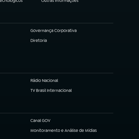
Tecnológicos
Outras Informações
(abre em nova aba)
Governança Corporativa
(abre em nova aba)
Diretoria
(abre em nova aba)
Rádio Nacional
TV Brasil Internacional
(abre em nova aba)
Canal GOV
(abre em nova aba)
Monitoramento e Análise de Mídias
(abre em nova aba)