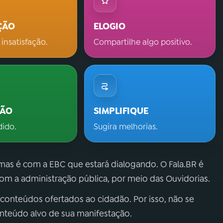
ÇÃO
ELOGIO
 insatisfação.
Compartilhe algo positivo.
ÇÃO
SIMPLIFIQUE
dido.
Sugira melhorias.
 mas é com a EBC que estará dialogando. O Fala.BR é
m a administração pública, por meio das Ouvidorias.
 conteúdos ofertados ao cidadão. Por isso, não se
onteúdo alvo de sua manifestação.