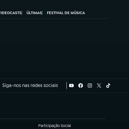
VIDEOCASTS
ÚLTIMAS
FESTIVAL DE MÚSICA
Siga-nos nas redes sociais
Participação Social
(abre em nova aba)