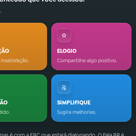
.
ÇÃO
ELOGIO
 insatisfação.
Compartilhe algo positivo.
ÇÃO
SIMPLIFIQUE
dido.
Sugira melhorias.
 mas é com a EBC que estará dialogando. O Fala.BR é