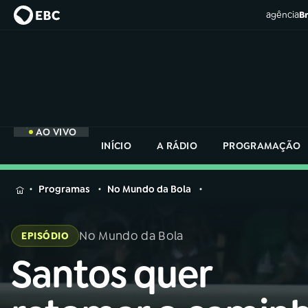
agência
Br
AO VIVO
INÍCIO
A RÁDIO
PROGRAMAÇÃO
MENU
Programas
No Mundo da Bola
Buscar
na
No Mundo da Bola
EPISÓDIO
Rádio
Buscar
Nacional
Santos quer
Buscar
na
Rádio
AO VIVO