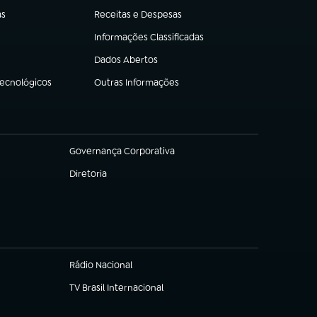
as
Receitas e Despesas
(abre em nova aba)
Informações Classificadas
(abre em nova aba)
Dados Abertos
(abre em nova aba)
Tecnológicos
Outras Informações
(abre em nova aba)
Governança Corporativa
(abre em nova aba)
Diretoria
(abre em nova aba)
Rádio Nacional
TV Brasil Internacional
(abre em nova aba)