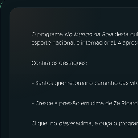
07
ÚLTIMAS
08
FESTIVAL DE MÚSICA
O programa
No Mundo da Bola
desta qui
ACOMPANHE A RÁDIO NACIONAL
esporte nacional e internacional. A apr
YouTube
Facebook
Confira os destaques:
Instagram
X
- Santos quer retomar o caminho das vit
TikTok
- Cresce a pressão em cima de Zé Ricard
Clique, no
player
acima, e ouça o progra