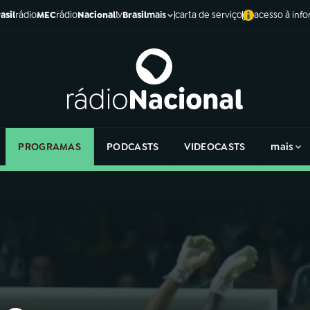
asil
rádio
MEC
rádio
Nacional
tv
Brasil
carta de serviço
acesso à inf
mais
PROGRAMAS
PODCASTS
VIDEOCASTS
mais