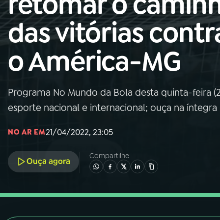
retomar o camin
Nacional
das vitórias contr
01
INÍCIO
o América-MG
02
A RÁDIO
Programa No Mundo da Bola desta quinta-feira (21)
03
PROGRAMAÇÃO
esporte nacional e internacional; ouça na íntegra
04
PROGRAMAS
21/04/2022, 23:05
NO AR EM
Compartilhe
05
PODCASTS
Ouça agora
06
VIDEOCASTS