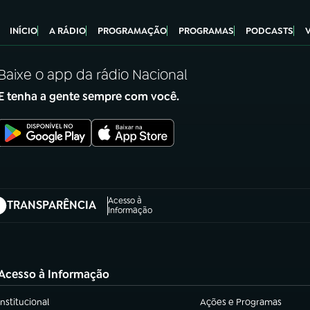
INÍCIO
A RÁDIO
PROGRAMAÇÃO
PROGRAMAS
PODCASTS
Baixe o app da rádio Nacional
E tenha a gente sempre com você.
Acesso à
TRANSPARÊNCIA
abre em nova aba)
Informação
Acesso à Informação
Institucional
Ações e Programas
(abre em nova aba)
(abre em nova aba)