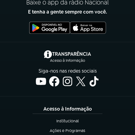
Baixe o app da rádio Nacional
E tenha a gente sempre com você.
(abre em nova aba)
TRANSPARÊNCIA
Acesso à Informação
Siga-nos nas redes sociais
Acesso à Informação
Institucional
(abre em nova aba)
Ações e Programas
(abre em nova aba)