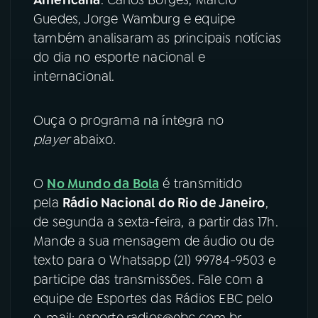
Guedes, Jorge Wamburg e equipe
YouTube
Facebook
também analisaram as principais notícias
do dia no esporte nacional e
Instagram
X
internacional.
TikTok
Ouça o programa na íntegra no
player
abaixo.
O
No Mundo da Bola
é transmitido
pela
Rádio Nacional do Rio de Janeiro
,
de segunda a sexta-feira, a partir das 17h.
Mande a sua mensagem de áudio ou de
texto para o Whatsapp (21) 99784-9503 e
participe das transmissões. Fale com a
equipe de Esportes das Rádios EBC pelo
e-mail: esporte.radios@ebc.com.br.