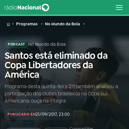
MENU
Programas
No Mundo da Bola
No Mundo da Bola
PODCAST
Santos está eliminado da
Buscar
na
Copa Libertadores da
Rádio
Buscar
América
Nacional
Programa desta quinta-feira (21) também analisou a
AO VIVO
participação dos clubes brasileiros na Copa Sul-
Americana; ouça na íntegra
01
INÍCIO
21/09/2017, 23:00
PUBLICADO EM
02
A RÁDIO
Compartilhe