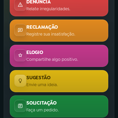
DENÚNCIA
Relate irregularidades.
RECLAMAÇÃO
Registre sua insatisfação.
ELOGIO
Compartilhe algo positivo.
SUGESTÃO
Envie uma ideia.
SOLICITAÇÃO
Faça um pedido.