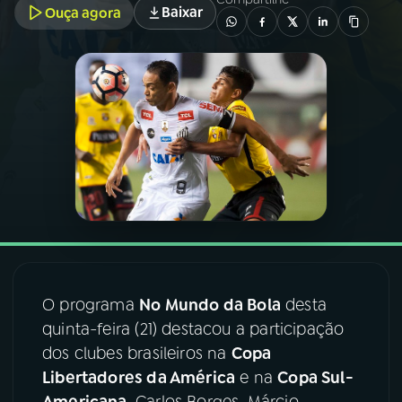
Baixar
Ouça agora
03
PROGRAMAÇÃO
04
PROGRAMAS
05
PODCASTS
06
VIDEOCASTS
07
ÚLTIMAS
O programa
No Mundo da Bola
desta
quinta-feira (21) destacou a participação
08
FESTIVAL DE MÚSICA
dos clubes brasileiros na
Copa
Libertadores da América
e na
Copa Sul-
ACOMPANHE A RÁDIO NACIONAL
Americana
. Carlos Borges, Márcio