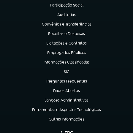
Participação Social
(abre em nova aba)
Auditorias
(abre em nova aba)
Convênios e Transferências
(abre em nova aba)
Receitas e Despesas
(abre em nova aba)
Licitações e Contratos
(abre em nova aba)
Empregados Públicos
(abre em nova aba)
Informações Classificadas
(abre em nova aba)
SIC
(abre em nova aba)
Perguntas Frequentes
(abre em nova aba)
Dados Abertos
(abre em nova aba)
Sanções Administrativas
(abre em nova aba)
Ferramentas e Aspectos Tecnológicos
(abre em nova aba)
Outras Informações
(abre em nova aba)