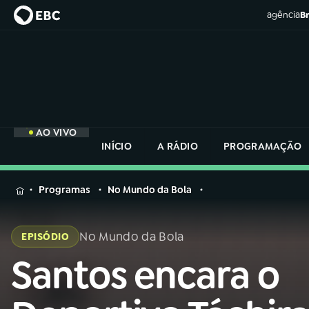
agência
Br
AO VIVO
INÍCIO
A RÁDIO
PROGRAMAÇÃO
MENU
Programas
No Mundo da Bola
Buscar
na
No Mundo da Bola
EPISÓDIO
Rádio
Buscar
Nacional
Santos encara o
Buscar
na
Rádio
AO VIVO