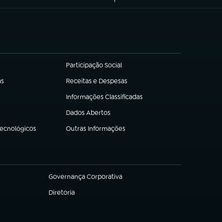
Participação Social
(abre em nova aba)
as
Receitas e Despesas
(abre em nova aba)
Informações Classificadas
(abre em nova aba)
Dados Abertos
(abre em nova aba)
Tecnológicos
Outras Informações
(abre em nova aba)
Governança Corporativa
(abre em nova aba)
Diretoria
(abre em nova aba)