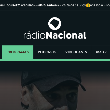
asil
rádio
MEC
rádio
Nacional
tv
Brasil
carta de serviço
acesso à inf
mais
PROGRAMAS
PODCASTS
VIDEOCASTS
mais