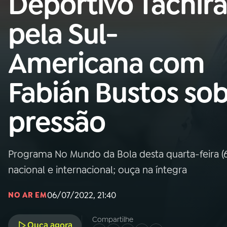
Deportivo Táchir
Nacional
pela Sul-
01
INÍCIO
Americana com
02
A RÁDIO
Fabián Bustos so
03
PROGRAMAÇÃO
pressão
04
PROGRAMAS
Programa No Mundo da Bola desta quarta-feira (6)
05
PODCASTS
nacional e internacional; ouça na íntegra
06/07/2022, 21:40
NO AR EM
06
VIDEOCASTS
Compartilhe
Ouça agora