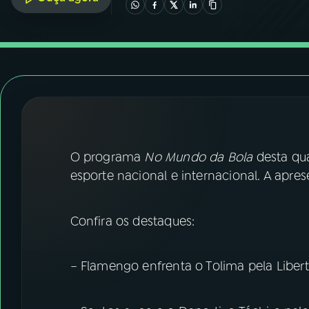
07
ÚLTIMAS
08
FESTIVAL DE MÚSICA
ACOMPANHE A RÁDIO NACIONAL
YouTube
Facebook
O programa
No Mundo da Bola
desta qua
Instagram
X
esporte nacional e internacional. A apr
TikTok
Confira os destaques:
– Flamengo enfrenta o Tolima pela Libe