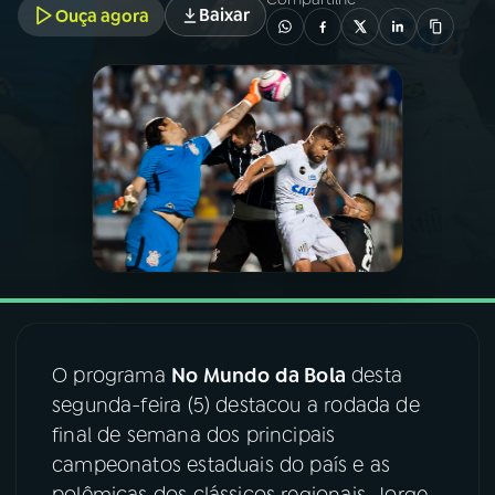
Baixar
Ouça agora
03
PROGRAMAÇÃO
04
PROGRAMAS
05
PODCASTS
06
VIDEOCASTS
07
ÚLTIMAS
O programa
No Mundo da Bola
desta
segunda-feira (5) destacou a rodada de
08
FESTIVAL DE MÚSICA
final de semana dos principais
campeonatos estaduais do país e as
ACOMPANHE A RÁDIO NACIONAL
polêmicas dos clássicos regionais. Jorge