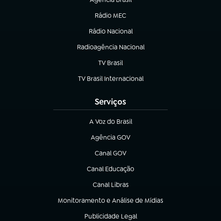
(abre em nova aba)
Rádio MEC
(abre em nova aba)
Rádio Nacional
Radioagência Nacional
(abre em nova aba)
TV Brasil
(abre em nova aba)
TV Brasil Internacional
(abre em nova aba)
Serviços
A Voz do Brasil
(abre em nova aba)
Agência GOV
(abre em nova aba)
Canal GOV
(abre em nova aba)
Canal Educação
(abre em nova aba)
Canal Libras
(abre em nova aba)
Monitoramento e Análise de Mídias
(abre em nova aba)
Publicidade Legal
(abre em nova aba)