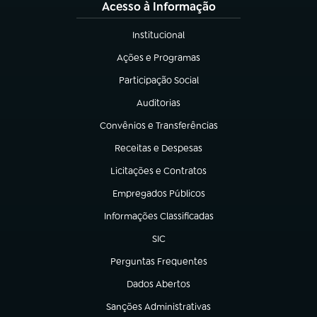
Acesso à Informação
Institucional
(abre em nova aba)
Ações e Programas
(abre em nova aba)
Participação Social
(abre em nova aba)
Auditorias
(abre em nova aba)
Convênios e Transferências
(abre em nova aba)
Receitas e Despesas
(abre em nova aba)
Licitações e Contratos
(abre em nova aba)
Empregados Públicos
(abre em nova aba)
Informações Classificadas
(abre em nova aba)
SIC
(abre em nova aba)
Perguntas Frequentes
(abre em nova aba)
Dados Abertos
(abre em nova aba)
Sanções Administrativas
(abre em nova aba)