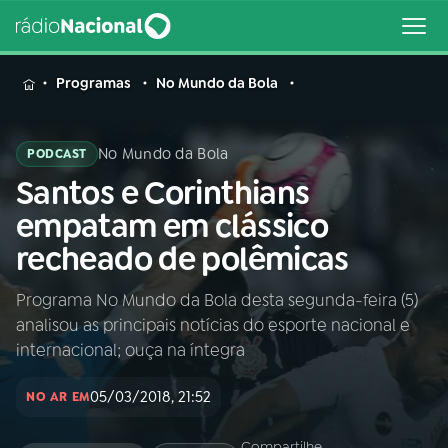
MENU
Programas
No Mundo da Bola
No Mundo da Bola
PODCAST
Santos e Corinthians
Buscar
na
empatam em clássico
Rádio
Buscar
recheado de polêmicas
Nacional
Programa No Mundo da Bola desta segunda-feira (5)
AO VIVO
analisou as principais notícias do esporte nacional e
internacional; ouça na íntegra
01
INÍCIO
05/03/2018, 21:52
NO AR EM
02
A RÁDIO
Compartilhe