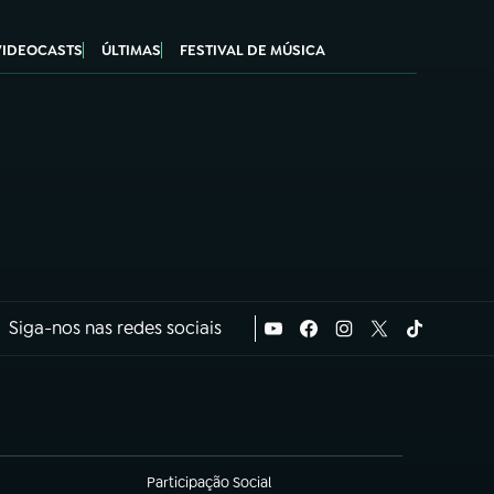
VIDEOCASTS
ÚLTIMAS
FESTIVAL DE MÚSICA
Siga-nos nas redes sociais
Participação Social
(abre em nova aba)