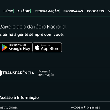
INÍCIO
A RÁDIO
PROGRAMAÇÃO
PROGRAMAS
PODCASTS
Baixe o app da rádio Nacional
E tenha a gente sempre com você.
Acesso à
TRANSPARÊNCIA
abre em nova aba)
Informação
Acesso à Informação
Institucional
Ações e Programas
(abre em nova aba)
(abre em nova aba)