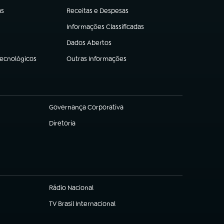
as
Receitas e Despesas
(abre em nova aba)
Informações Classificadas
(abre em nova aba)
Dados Abertos
(abre em nova aba)
Tecnológicos
Outras Informações
(abre em nova aba)
Governança Corporativa
(abre em nova aba)
Diretoria
(abre em nova aba)
Rádio Nacional
TV Brasil Internacional
(abre em nova aba)