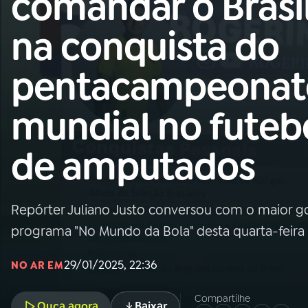
comandar o Brasi
Nacional
na conquista do
01
INÍCIO
pentacampeonat
02
A RÁDIO
mundial no futeb
03
PROGRAMAÇÃO
de amputados
04
PROGRAMAS
Repórter Juliano Justo conversou com o maior g
05
PODCASTS
programa "No Mundo da Bola" desta quarta-feira 
29/01/2025, 22:36
NO AR EM
06
VIDEOCASTS
Compartilhe
Ouça agora
Baixar