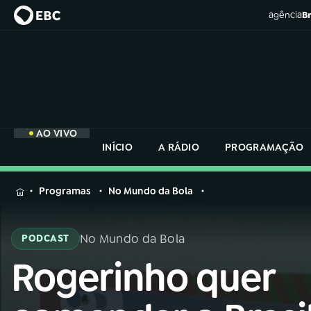
agência
Br
AO VIVO
INÍCIO
A RÁDIO
PROGRAMAÇÃO
MENU
Programas
No Mundo da Bola
Buscar
na
No Mundo da Bola
PODCAST
Rádio
Buscar
Nacional
Rogerinho quer
Buscar
na
Rádio
AO VIVO