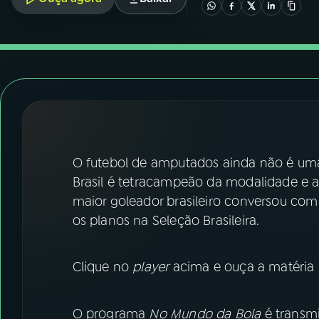
07
ÚLTIMAS
08
FESTIVAL DE MÚSICA
ACOMPANHE A RÁDIO NACIONAL
YouTube
Facebook
O futebol de amputados ainda não é um
Instagram
X
Brasil é tetracampeão da modalidade e a
TikTok
maior goleador brasileiro conversou com o
os planos na Seleção Brasileira.
Clique no
player
acima e ouça a matéria 
O programa
No Mundo da Bola
é transmi