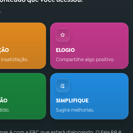
.
ÇÃO
ELOGIO
 insatisfação.
Compartilhe algo positivo.
ÇÃO
SIMPLIFIQUE
dido.
Sugira melhorias.
 mas é com a EBC que estará dialogando. O Fala.BR é