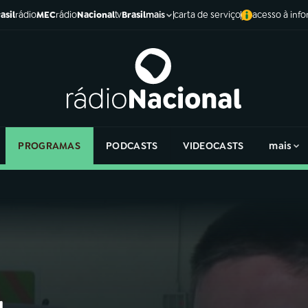
asil
rádio
MEC
rádio
Nacional
tv
Brasil
carta de serviço
acesso à inf
mais
PROGRAMAS
PODCASTS
VIDEOCASTS
mais