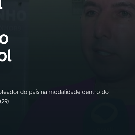
l
o
ol
oleador do país na modalidade dentro do
(29)