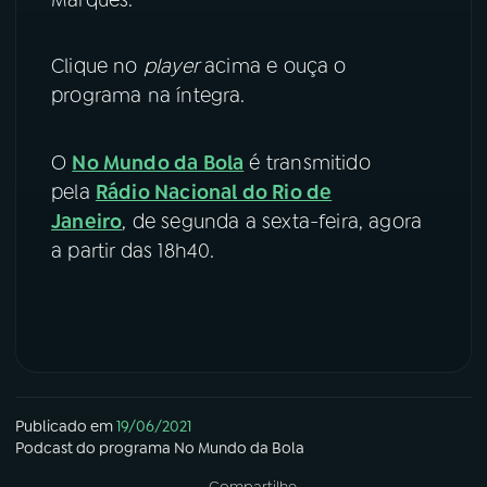
YouTube
Facebook
Clique no
player
acima e ouça o
programa na íntegra.
Instagram
X
TikTok
O
No Mundo da Bola
é transmitido
pela
Rádio Nacional do Rio de
Janeiro
, de segunda a sexta-feira, agora
a partir das 18h40.
Publicado em
19/06/2021
Podcast
do programa
No Mundo da Bola