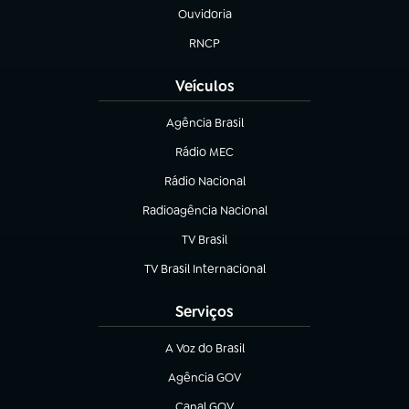
Ouvidoria
(abre em nova aba)
RNCP
(abre em nova aba)
Veículos
Agência Brasil
(abre em nova aba)
Rádio MEC
(abre em nova aba)
Rádio Nacional
Radioagência Nacional
(abre em nova aba)
TV Brasil
(abre em nova aba)
TV Brasil Internacional
(abre em nova aba)
Serviços
A Voz do Brasil
(abre em nova aba)
Agência GOV
(abre em nova aba)
Canal GOV