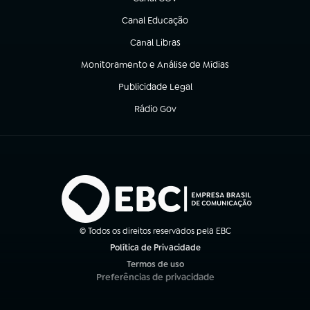
(abre em nova aba)
Canal Educação
(abre em nova aba)
Canal Libras
(abre em nova aba)
Monitoramento e Análise de Mídias
(abre em nova aba)
Publicidade Legal
(abre em nova aba)
Rádio Gov
(abre em nova aba)
© Todos os direitos reservados pela EBC
Política de Privacidade
(abre em nova aba)
Termos de uso
(abre em nova aba)
Preferências de privacidade