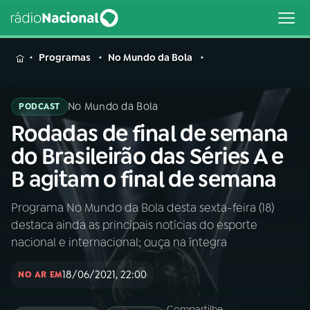
MENU
Programas
No Mundo da Bola
No Mundo da Bola
PODCAST
Rodadas de final de semana
Buscar
na
do Brasileirão das Séries A e
Rádio
Buscar
B agitam o final de semana
Nacional
Programa No Mundo da Bola desta sexta-feira (18)
AO VIVO
destaca ainda as principais notícias do esporte
nacional e internacional; ouça na íntegra
01
INÍCIO
18/06/2021, 22:00
NO AR EM
02
A RÁDIO
Compartilhe