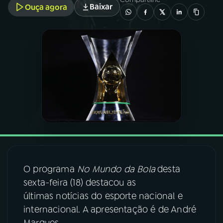
Baixar
Ouça agora
03
PROGRAMAÇÃO
04
PROGRAMAS
05
PODCASTS
06
VIDEOCASTS
07
ÚLTIMAS
O programa
No Mundo da Bola
desta
sexta-feira (18) destacou as
08
FESTIVAL DE MÚSICA
últimas notícias do esporte nacional e
internacional. A apresentação é de André
ACOMPANHE A RÁDIO NACIONAL
Marques.