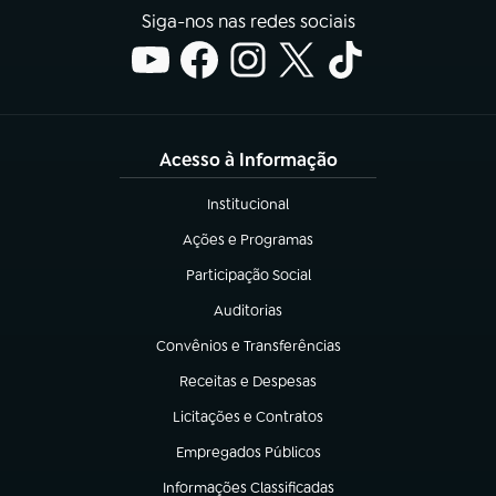
Siga-nos nas redes sociais
Acesso à Informação
Institucional
(abre em nova aba)
Ações e Programas
(abre em nova aba)
Participação Social
(abre em nova aba)
Auditorias
(abre em nova aba)
Convênios e Transferências
(abre em nova aba)
Receitas e Despesas
(abre em nova aba)
Licitações e Contratos
(abre em nova aba)
Empregados Públicos
(abre em nova aba)
Informações Classificadas
(abre em nova aba)