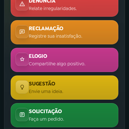
DENÚNCIA
Relate irregularidades.
RECLAMAÇÃO
Registre sua insatisfação.
ELOGIO
Compartilhe algo positivo.
SUGESTÃO
Envie uma ideia.
SOLICITAÇÃO
Faça um pedido.