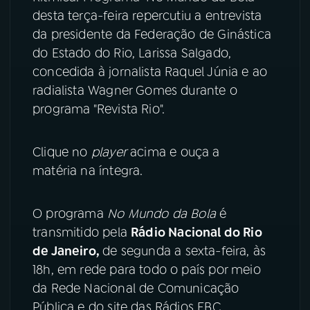
desta terça-feira repercutiu a entrevista
YouTube
Facebook
da presidente da Federação de Ginástica
do Estado do Rio, Larissa Salgado,
Instagram
X
concedida à jornalista Raquel Júnia e ao
radialista Wagner Gomes durante o
TikTok
programa "Revista Rio".
Clique no
player
acima e ouça a
matéria na íntegra.
O programa
No Mundo da Bola
é
transmitido pela
Rádio Nacional do Rio
de Janeiro,
de segunda a sexta-feira, às
18h, em rede para todo o país por meio
da Rede Nacional de Comunicação
Pública e do site das Rádios EBC.