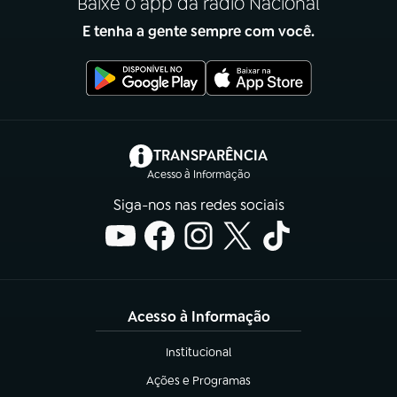
Baixe o app da rádio Nacional
E tenha a gente sempre com você.
(abre em nova aba)
TRANSPARÊNCIA
Acesso à Informação
Siga-nos nas redes sociais
Acesso à Informação
Institucional
(abre em nova aba)
Ações e Programas
(abre em nova aba)