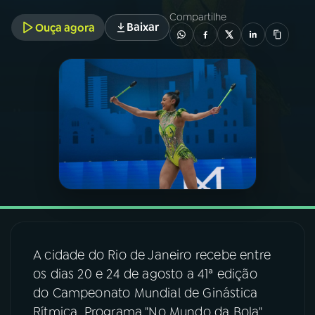
Compartilhe
Baixar
Ouça agora
03
PROGRAMAÇÃO
04
PROGRAMAS
05
PODCASTS
06
VIDEOCASTS
07
ÚLTIMAS
A cidade do Rio de Janeiro recebe entre
08
FESTIVAL DE MÚSICA
os dias 20 e 24 de agosto a 41ª edição
do Campeonato Mundial de Ginástica
Rítmica. Programa "No Mundo da Bola"
ACOMPANHE A RÁDIO NACIONAL