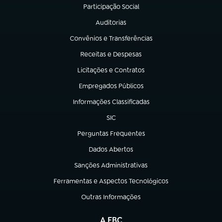
Participação Social
(abre em nova aba)
Auditorias
(abre em nova aba)
Convênios e Transferências
(abre em nova aba)
Receitas e Despesas
(abre em nova aba)
Licitações e Contratos
(abre em nova aba)
Empregados Públicos
(abre em nova aba)
Informações Classificadas
(abre em nova aba)
SIC
(abre em nova aba)
Perguntas Frequentes
(abre em nova aba)
Dados Abertos
(abre em nova aba)
Sanções Administrativas
(abre em nova aba)
Ferramentas e Aspectos Tecnológicos
(abre em nova aba)
Outras Informações
(abre em nova aba)
A EBC