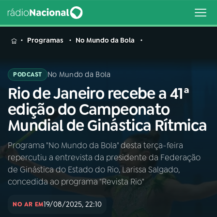
MENU
Programas
No Mundo da Bola
No Mundo da Bola
PODCAST
Rio de Janeiro recebe a 41ª
Buscar
na
edição do Campeonato
Rádio
Buscar
Mundial de Ginástica Rítmica
Nacional
Programa "No Mundo da Bola" desta terça-feira
AO VIVO
repercutiu a entrevista da presidente da Federação
de Ginástica do Estado do Rio, Larissa Salgado,
01
INÍCIO
concedida ao programa "Revista Rio"
19/08/2025, 22:10
NO AR EM
02
A RÁDIO