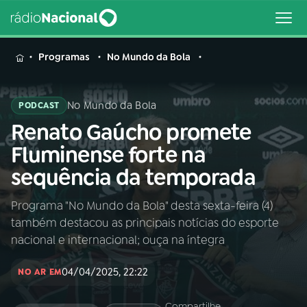
MENU
Programas
No Mundo da Bola
No Mundo da Bola
PODCAST
Renato Gaúcho promete
Buscar
na
Fluminense forte na
Rádio
Buscar
sequência da temporada
Nacional
Programa "No Mundo da Bola" desta sexta-feira (4)
AO VIVO
também destacou as principais notícias do esporte
nacional e internacional; ouça na íntegra
01
INÍCIO
04/04/2025, 22:22
NO AR EM
02
A RÁDIO
Compartilhe