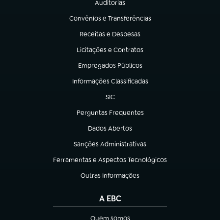
Auditorias
(abre em nova aba)
Convênios e Transferências
(abre em nova aba)
Receitas e Despesas
(abre em nova aba)
Licitações e Contratos
(abre em nova aba)
Empregados Públicos
(abre em nova aba)
Informações Classificadas
(abre em nova aba)
SIC
(abre em nova aba)
Perguntas Frequentes
(abre em nova aba)
Dados Abertos
(abre em nova aba)
Sanções Administrativas
(abre em nova aba)
Ferramentas e Aspectos Tecnológicos
(abre em nova aba)
Outras Informações
(abre em nova aba)
A EBC
Quem somos