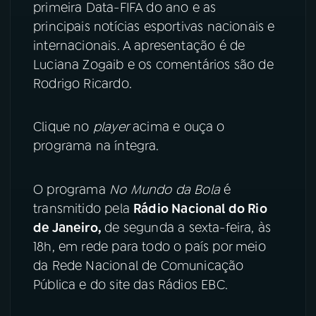
primeira Data-FIFA do ano e as
principais notícias esportivas nacionais e
YouTube
Facebook
internacionais. A apresentação é de
Instagram
X
Luciana Zogaib e os comentários são de
Rodrigo Ricardo.
TikTok
Clique no
player
acima e ouça o
programa na íntegra.
O programa
No Mundo da Bola
é
transmitido pela
Rádio Nacional do Rio
de Janeiro,
de segunda a sexta-feira, às
18h, em rede para todo o país por meio
da Rede Nacional de Comunicação
Pública e do site das Rádios EBC.