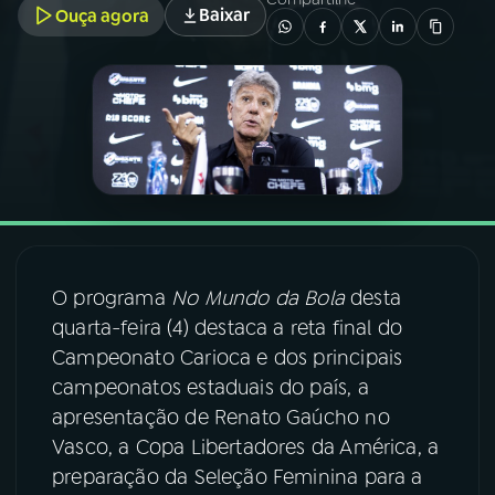
Baixar
Ouça agora
03
PROGRAMAÇÃO
04
PROGRAMAS
05
PODCASTS
06
VIDEOCASTS
O programa
No Mundo da Bola
desta
quarta-feira (4) destaca a reta final do
07
ÚLTIMAS
Campeonato Carioca e dos principais
campeonatos estaduais do país, a
apresentação de Renato Gaúcho no
08
FESTIVAL DE MÚSICA
Vasco, a Copa Libertadores da América, a
preparação da Seleção Feminina para a
ACOMPANHE A RÁDIO NACIONAL