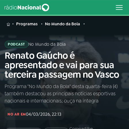
MENU
Programas
No Mundo da Bola
No Mundo da Bola
PODCAST
Renato Gaúcho é
Buscar
na
apresentado e vai para sua
Rádio
Buscar
terceira passagem no Vasco
Nacional
Programa "No Mundo da Bola" desta quarta-feira (4)
AO VIVO
também destacou as principais notícias esportivas
nacionais e internacionais; ouça na íntegra
01
INÍCIO
04/03/2026, 22:13
NO AR EM
02
A RÁDIO
Compartilhe