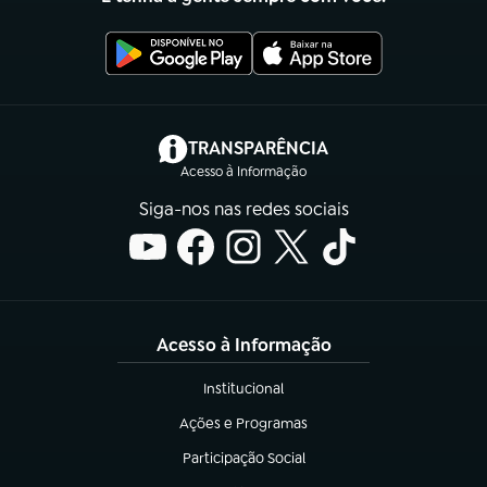
(abre em nova aba)
TRANSPARÊNCIA
Acesso à Informação
Siga-nos nas redes sociais
Acesso à Informação
Institucional
(abre em nova aba)
Ações e Programas
(abre em nova aba)
Participação Social
(abre em nova aba)