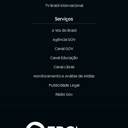
TV Brasil Internacional
(abre em nova aba)
Serviços
A Voz do Brasil
(abre em nova aba)
Agência GOV
(abre em nova aba)
Canal GOV
(abre em nova aba)
Canal Educação
(abre em nova aba)
Canal Libras
(abre em nova aba)
Monitoramento e Análise de Mídias
(abre em nova aba)
Publicidade Legal
(abre em nova aba)
Rádio Gov
(abre em nova aba)