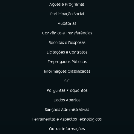
Ações e Programas
(abre em nova aba)
Participação Social
(abre em nova aba)
Auditorias
(abre em nova aba)
Convênios e Transferências
(abre em nova aba)
Receitas e Despesas
(abre em nova aba)
Licitações e Contratos
(abre em nova aba)
Empregados Públicos
(abre em nova aba)
Informações Classificadas
(abre em nova aba)
SIC
(abre em nova aba)
Perguntas Frequentes
(abre em nova aba)
Dados Abertos
(abre em nova aba)
Sanções Administrativas
(abre em nova aba)
Ferramentas e Aspectos Tecnológicos
(abre em nova aba)
Outras Informações
(abre em nova aba)