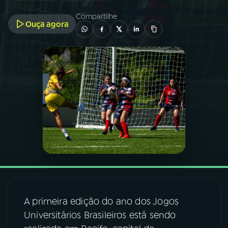
Compartilhe
Ouça agora
03
PROGRAMAÇÃO
04
PROGRAMAS
05
PODCASTS
06
VIDEOCASTS
07
ÚLTIMAS
08
FESTIVAL DE MÚSICA
A primeira edição do ano dos Jogos
Universitários Brasileiros está sendo
ACOMPANHE A RÁDIO NACIONAL