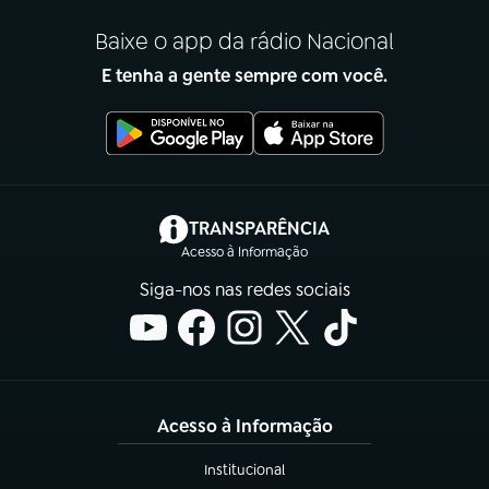
Baixe o app da rádio Nacional
E tenha a gente sempre com você.
(abre em nova aba)
TRANSPARÊNCIA
Acesso à Informação
Siga-nos nas redes sociais
Acesso à Informação
Institucional
(abre em nova aba)