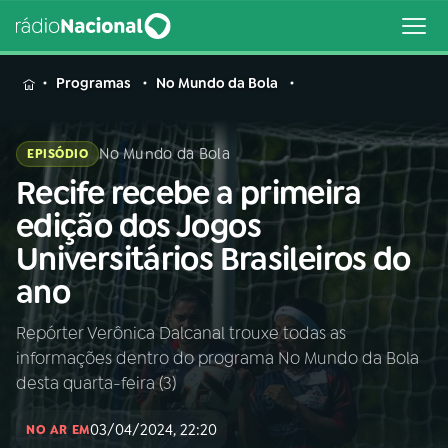
MENU
Programas
No Mundo da Bola
No Mundo da Bola
EPISÓDIO
Recife recebe a primeira
Buscar
na
edição dos Jogos
Rádio
Buscar
Universitários Brasileiros do
Nacional
ano
AO VIVO
Repórter Verônica Dalcanal trouxe todas as
informações dentro do programa No Mundo da Bola
01
INÍCIO
desta quarta-feira (3)
03/04/2024, 22:20
02
A RÁDIO
NO AR EM