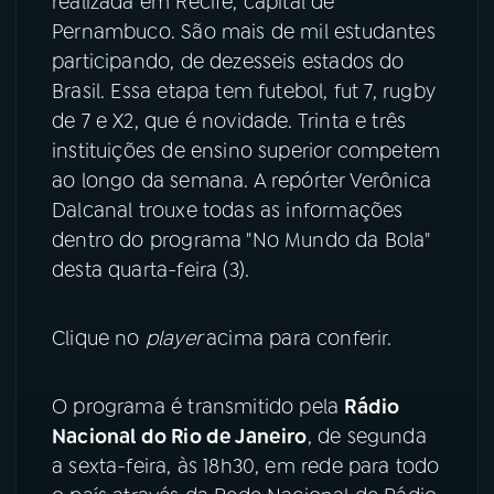
realizada em Recife, capital de
Pernambuco. São mais de mil estudantes
YouTube
Facebook
participando, de dezesseis estados do
Brasil. Essa etapa tem futebol, fut 7, rugby
Instagram
X
de 7 e X2, que é novidade. Trinta e três
instituições de ensino superior competem
TikTok
ao longo da semana. A repórter Verônica
Dalcanal trouxe todas as informações
dentro do programa "No Mundo da Bola"
desta quarta-feira (3).
Clique no
player
acima para conferir.
O programa é transmitido pela
Rádio
Nacional do Rio de Janeiro
, de segunda
a sexta-feira, às 18h30, em rede para todo