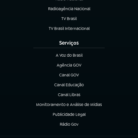
Radioagência Nacional
(abre em nova aba)
TV Brasil
(abre em nova aba)
TV Brasil Internacional
(abre em nova aba)
Serviços
A Voz do Brasil
(abre em nova aba)
Agência GOV
(abre em nova aba)
Canal GOV
(abre em nova aba)
Canal Educação
(abre em nova aba)
Canal Libras
(abre em nova aba)
Monitoramento e Análise de Mídias
(abre em nova aba)
Publicidade Legal
(abre em nova aba)
Rádio Gov
(abre em nova aba)