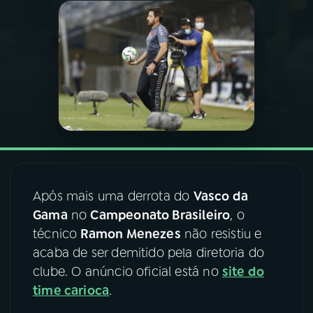
03
PROGRAMAÇÃO
04
PROGRAMAS
05
PODCASTS
06
VIDEOCASTS
Após mais uma derrota do
Vasco da
Gama
no
Campeonato Brasileiro
, o
07
ÚLTIMAS
técnico
Ramon Menezes
não resistiu e
acaba de ser demitido pela diretoria do
08
FESTIVAL DE MÚSICA
clube. O anúncio oficial está no
site do
time carioca
.
ACOMPANHE A RÁDIO NACIONAL