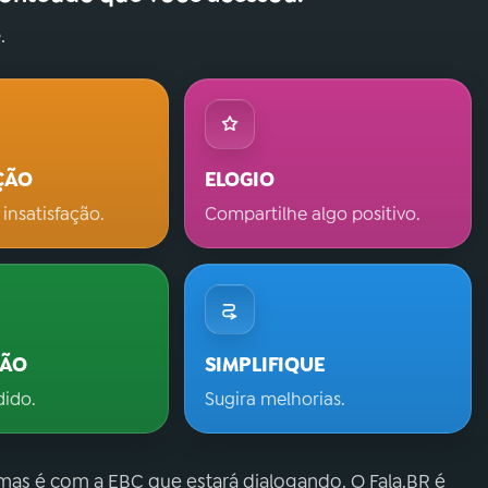
.
ÇÃO
ELOGIO
 insatisfação.
Compartilhe algo positivo.
ÇÃO
SIMPLIFIQUE
dido.
Sugira melhorias.
 mas é com a EBC que estará dialogando. O Fala.BR é