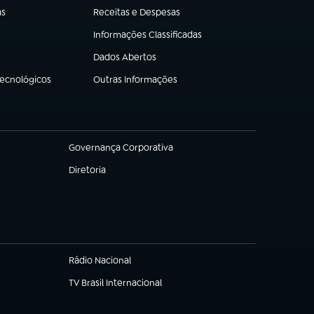
as
Receitas e Despesas
(abre em nova aba)
Informações Classificadas
(abre em nova aba)
Dados Abertos
(abre em nova aba)
Tecnológicos
Outras Informações
(abre em nova aba)
Governança Corporativa
(abre em nova aba)
Diretoria
(abre em nova aba)
Rádio Nacional
TV Brasil Internacional
(abre em nova aba)