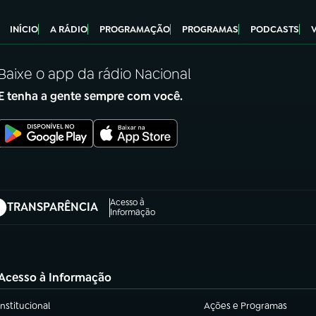
INÍCIO
A RÁDIO
PROGRAMAÇÃO
PROGRAMAS
PODCASTS
Baixe o app da rádio Nacional
E tenha a gente sempre com você.
Acesso à
TRANSPARÊNCIA
abre em nova aba)
Informação
Acesso à Informação
Institucional
Ações e Programas
(abre em nova aba)
(abre em nova aba)