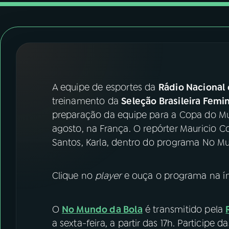
07
ÚLTIMAS
08
FESTIVAL DE MÚSICA
ACOMPANHE A RÁDIO NACIONAL
A equipe de esportes da
Rádio Nacional 
YouTube
Facebook
treinamento da
Seleção Brasileira Femi
preparação da equipe para a Copa do Mu
Instagram
X
agosto, na França. O repórter Mauricio 
Santos, Karla, dentro do programa No Mun
TikTok
Clique no
player
e ouça o programa na ín
O
No Mundo da Bola
é transmitido pela
a sexta-feira, a partir das 17h. Participe 