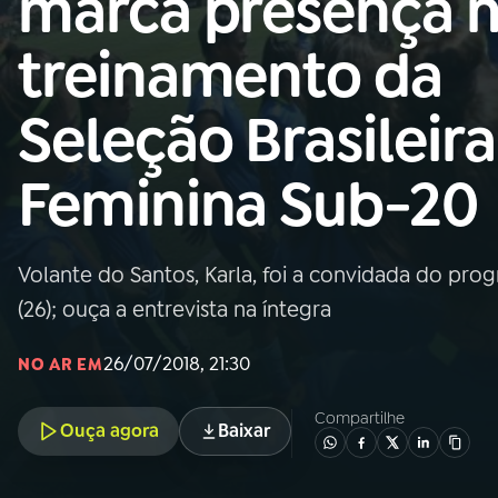
marca presença 
Nacional
treinamento da
01
INÍCIO
Seleção Brasileira
02
A RÁDIO
Feminina Sub-20
03
PROGRAMAÇÃO
Volante do Santos, Karla, foi a convidada do pr
04
PROGRAMAS
(26); ouça a entrevista na íntegra
05
PODCASTS
26/07/2018, 21:30
NO AR EM
Compartilhe
Ouça agora
Baixar
06
VIDEOCASTS