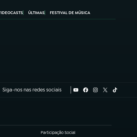
VIDEOCASTS
ÚLTIMAS
FESTIVAL DE MÚSICA
Siga-nos nas redes sociais
Participação Social
(abre em nova aba)