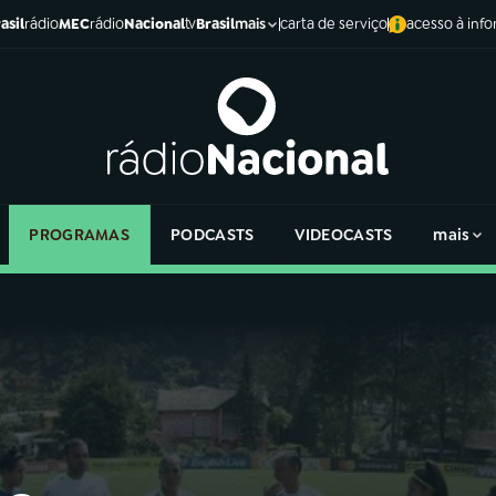
asil
rádio
MEC
rádio
Nacional
tv
Brasil
carta de serviço
acesso à inf
mais
PROGRAMAS
PODCASTS
VIDEOCASTS
mais