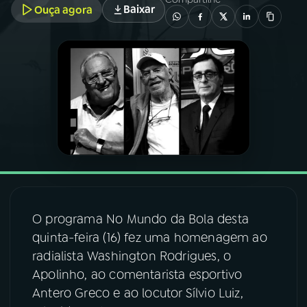
Baixar
Ouça agora
03
PROGRAMAÇÃO
04
PROGRAMAS
05
PODCASTS
06
VIDEOCASTS
07
ÚLTIMAS
O programa No Mundo da Bola desta
quinta-feira (16) fez uma homenagem ao
radialista Washington Rodrigues, o
08
FESTIVAL DE MÚSICA
Apolinho, ao comentarista esportivo
Antero Greco e ao locutor Sílvio Luiz,
ACOMPANHE A RÁDIO NACIONAL