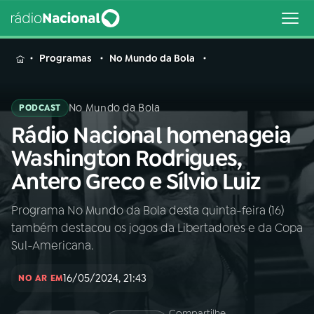
MENU
Programas
No Mundo da Bola
No Mundo da Bola
PODCAST
Rádio Nacional homenageia
Buscar
na
Washington Rodrigues,
Rádio
Buscar
Antero Greco e Sílvio Luiz
Nacional
Programa No Mundo da Bola desta quinta-feira (16)
AO VIVO
também destacou os jogos da Libertadores e da Copa
Sul-Americana.
01
INÍCIO
16/05/2024, 21:43
NO AR EM
02
A RÁDIO
Compartilhe