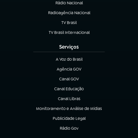
Rádio Nacional
Radioagência Nacional
(abre em nova aba)
TV Brasil
(abre em nova aba)
TV Brasil Internacional
(abre em nova aba)
Serviços
A Voz do Brasil
(abre em nova aba)
Agência GOV
(abre em nova aba)
Canal GOV
(abre em nova aba)
Canal Educação
(abre em nova aba)
Canal Libras
(abre em nova aba)
Monitoramento e Análise de Mídias
(abre em nova aba)
Publicidade Legal
(abre em nova aba)
Rádio Gov
(abre em nova aba)