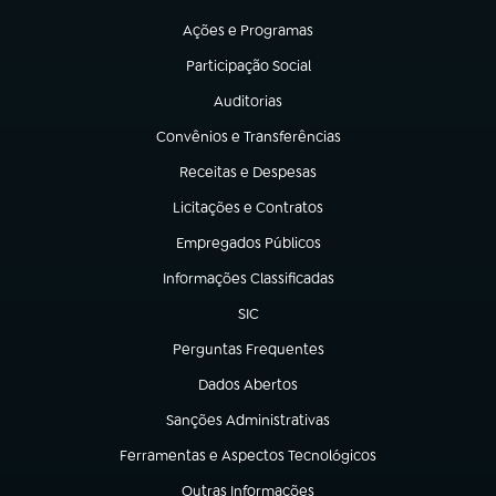
(abre em nova aba)
Ações e Programas
(abre em nova aba)
Participação Social
(abre em nova aba)
Auditorias
(abre em nova aba)
Convênios e Transferências
(abre em nova aba)
Receitas e Despesas
(abre em nova aba)
Licitações e Contratos
(abre em nova aba)
Empregados Públicos
(abre em nova aba)
Informações Classificadas
(abre em nova aba)
SIC
(abre em nova aba)
Perguntas Frequentes
(abre em nova aba)
Dados Abertos
(abre em nova aba)
Sanções Administrativas
(abre em nova aba)
Ferramentas e Aspectos Tecnológicos
(abre em nova aba)
Outras Informações