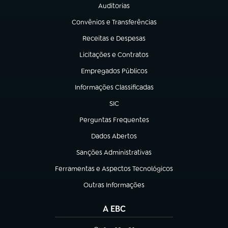
Auditorias
(abre em nova aba)
Convênios e Transferências
(abre em nova aba)
Receitas e Despesas
(abre em nova aba)
Licitações e Contratos
(abre em nova aba)
Empregados Públicos
(abre em nova aba)
Informações Classificadas
(abre em nova aba)
SIC
(abre em nova aba)
Perguntas Frequentes
(abre em nova aba)
Dados Abertos
(abre em nova aba)
Sanções Administrativas
(abre em nova aba)
Ferramentas e Aspectos Tecnológicos
(abre em nova aba)
Outras Informações
(abre em nova aba)
A EBC