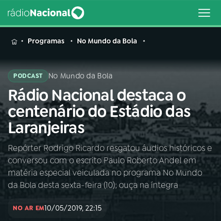
MENU
Programas
No Mundo da Bola
No Mundo da Bola
PODCAST
Rádio Nacional destaca o
Buscar
na
centenário do Estádio das
Rádio
Buscar
Laranjeiras
Nacional
Repórter Rodrigo Ricardo resgatou áudios históricos e
AO VIVO
conversou com o escrito Paulo Roberto Andel em
matéria especial veiculada no programa No Mundo
01
INÍCIO
da Bola desta sexta-feira (10); ouça na íntegra
10/05/2019, 22:15
NO AR EM
02
A RÁDIO