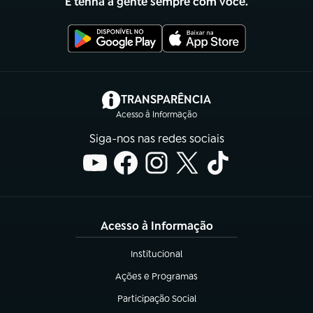
E tenha a gente sempre com você.
(abre em nova aba)
TRANSPARÊNCIA
Acesso à Informação
Siga-nos nas redes sociais
Acesso à Informação
Institucional
(abre em nova aba)
Ações e Programas
(abre em nova aba)
Participação Social
(abre em nova aba)