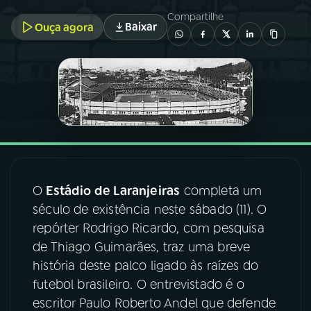
Compartilhe
Baixar
Ouça agora
03
PROGRAMAÇÃO
04
PROGRAMAS
05
PODCASTS
06
VIDEOCASTS
O
Estádio de Laranjeiras
completa um
século de existência neste sábado (11). O
07
ÚLTIMAS
repórter Rodrigo Ricardo, com pesquisa
de Thiago Guimarães, traz uma breve
08
FESTIVAL DE MÚSICA
história deste palco ligado às raízes do
futebol brasileiro. O entrevistado é o
escritor Paulo Roberto Andel que defende
ACOMPANHE A RÁDIO NACIONAL