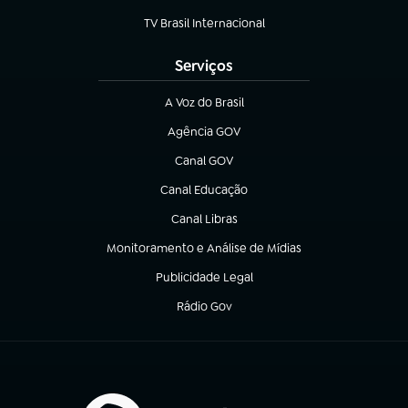
TV Brasil Internacional
(abre em nova aba)
Serviços
A Voz do Brasil
(abre em nova aba)
Agência GOV
(abre em nova aba)
Canal GOV
(abre em nova aba)
Canal Educação
(abre em nova aba)
Canal Libras
(abre em nova aba)
Monitoramento e Análise de Mídias
(abre em nova aba)
Publicidade Legal
(abre em nova aba)
Rádio Gov
(abre em nova aba)