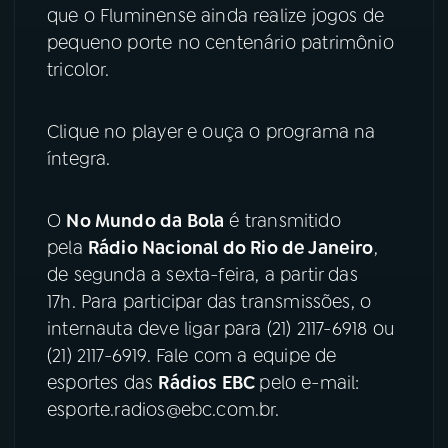
que o Fluminense ainda realize jogos de
YouTube
Facebook
pequeno porte no centenário patrimônio
tricolor.
Instagram
X
Clique no player e ouça o programa na
TikTok
íntegra.
O
No Mundo da Bola
é transmitido
pela
Rádio Nacional do Rio de Janeiro
,
de segunda a sexta-feira, a partir das
17h. Para participar das transmissões, o
internauta deve ligar para (21) 2117-6918 ou
(21) 2117-6919. Fale com a equipe de
esportes das
Rádios EBC
pelo e-mail:
esporte.radios@ebc.com.br.