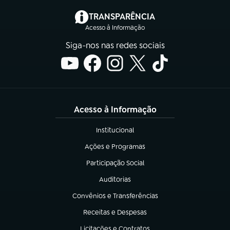
(abre em nova aba)
TRANSPARÊNCIA
Acesso à Informação
Siga-nos nas redes sociais
Acesso à Informação
Institucional
(abre em nova aba)
Ações e Programas
(abre em nova aba)
Participação Social
(abre em nova aba)
Auditorias
(abre em nova aba)
Convênios e Transferências
(abre em nova aba)
Receitas e Despesas
(abre em nova aba)
Licitações e Contratos