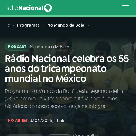
MENU
Programas
No Mundo da Bola
No Mundo da Bola
PODCAST
Rádio Nacional celebra os 55
Buscar
na
anos do tricampeonato
Rádio
Buscar
mundial no México
Nacional
Programa "No Mundo da Bola" desta segunda-feira
AO VIVO
(23) relembrou a vitória sobre a Itália com áudios
históricos do nosso acervo; ouça na íntegra
01
INÍCIO
23/06/2025, 21:55
NO AR EM
02
A RÁDIO
Compartilhe