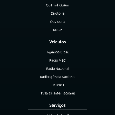
Quem é Quem
(abre em nova aba)
Diretoria
(abre em nova aba)
Ouvidoria
(abre em nova aba)
RNCP
(abre em nova aba)
Veículos
Agência Brasil
(abre em nova aba)
Rádio MEC
(abre em nova aba)
Rádio Nacional
Radioagência Nacional
(abre em nova aba)
TV Brasil
(abre em nova aba)
TV Brasil Internacional
(abre em nova aba)
Serviços