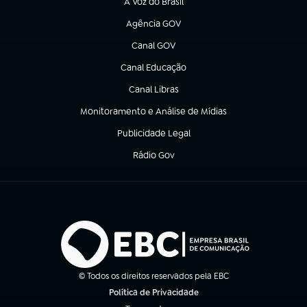
A Voz do Brasil
(abre em nova aba)
Agência GOV
(abre em nova aba)
Canal GOV
(abre em nova aba)
Canal Educação
(abre em nova aba)
Canal Libras
(abre em nova aba)
Monitoramento e Análise de Mídias
(abre em nova aba)
Publicidade Legal
(abre em nova aba)
Rádio Gov
(abre em nova aba)
© Todos os direitos reservados pela EBC
Política de Privacidade
(abre em nova aba)