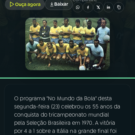
Baixar
Ouça agora
03
PROGRAMAÇÃO
04
PROGRAMAS
05
PODCASTS
06
VIDEOCASTS
07
ÚLTIMAS
O programa "No Mundo da Bola" desta
segunda-feira (23) celebrou os 55 anos da
08
FESTIVAL DE MÚSICA
conquista do tricampeonato mundial
pela Seleção Brasileira em 1970. A vitória
por 4 a 1 sobre a Itália na grande final foi
ACOMPANHE A RÁDIO NACIONAL