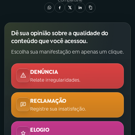
Compartilhe
YouTube
Facebook
Instagram
X
Dê sua opinião sobre a qualidade do
conteúdo que você acessou.
TikTok
Escolha sua manifestação em apenas um clique.
DENÚNCIA
Relate irregularidades.
RECLAMAÇÃO
Registre sua insatisfação.
ELOGIO