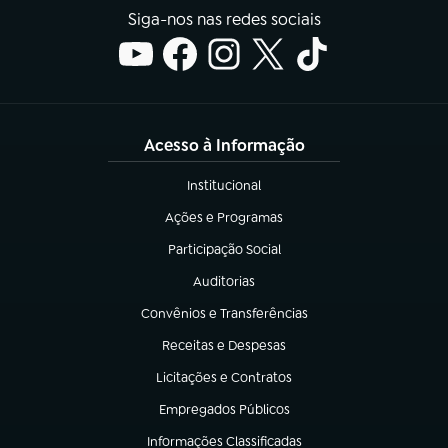
Siga-nos nas redes sociais
Acesso à Informação
Institucional
(abre em nova aba)
Ações e Programas
(abre em nova aba)
Participação Social
(abre em nova aba)
Auditorias
(abre em nova aba)
Convênios e Transferências
(abre em nova aba)
Receitas e Despesas
(abre em nova aba)
Licitações e Contratos
(abre em nova aba)
Empregados Públicos
(abre em nova aba)
Informações Classificadas
(abre em nova aba)