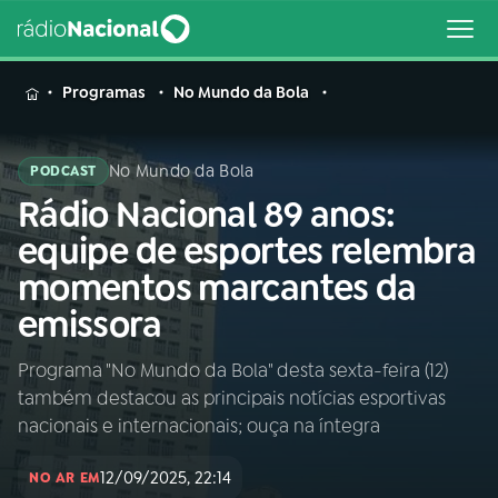
MENU
Programas
No Mundo da Bola
No Mundo da Bola
PODCAST
Rádio Nacional 89 anos:
Buscar
na
equipe de esportes relembra
Rádio
Buscar
momentos marcantes da
Nacional
emissora
AO VIVO
Programa "No Mundo da Bola" desta sexta-feira (12)
também destacou as principais notícias esportivas
01
INÍCIO
nacionais e internacionais; ouça na íntegra
12/09/2025, 22:14
02
A RÁDIO
NO AR EM