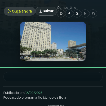
Compartilhe
Baixar
Ouça agora
03
PROGRAMAÇÃO
04
PROGRAMAS
05
PODCASTS
06
VIDEOCASTS
07
ÚLTIMAS
08
FESTIVAL DE MÚSICA
Publicado em
12/09/2025
Podcast
do programa
No Mundo da Bola
ACOMPANHE A RÁDIO NACIONAL