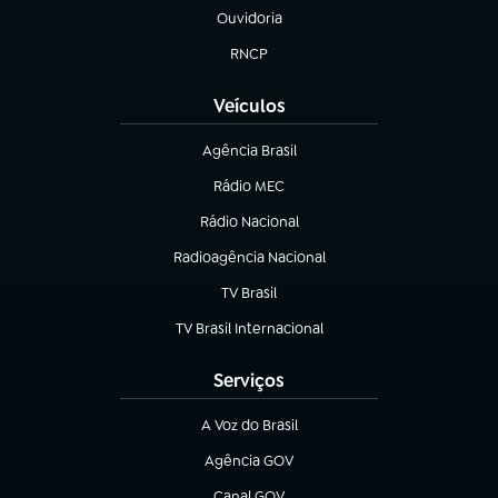
Ouvidoria
(abre em nova aba)
RNCP
(abre em nova aba)
Veículos
Agência Brasil
(abre em nova aba)
Rádio MEC
(abre em nova aba)
Rádio Nacional
Radioagência Nacional
(abre em nova aba)
TV Brasil
(abre em nova aba)
TV Brasil Internacional
(abre em nova aba)
Serviços
A Voz do Brasil
(abre em nova aba)
Agência GOV
(abre em nova aba)
Canal GOV