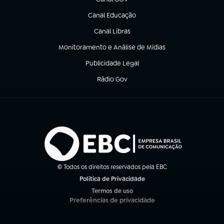
(abre em nova aba)
Canal Educação
(abre em nova aba)
Canal Libras
(abre em nova aba)
Monitoramento e Análise de Mídias
(abre em nova aba)
Publicidade Legal
(abre em nova aba)
Rádio Gov
(abre em nova aba)
© Todos os direitos reservados pela EBC
Política de Privacidade
(abre em nova aba)
Termos de uso
(abre em nova aba)
Preferências de privacidade