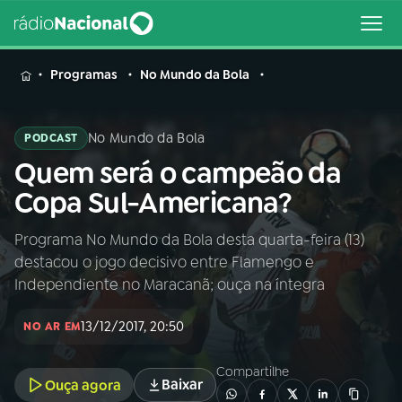
MENU
Programas
No Mundo da Bola
No Mundo da Bola
PODCAST
Quem será o campeão da
Buscar
na
Copa Sul-Americana?
Rádio
Buscar
Nacional
Programa No Mundo da Bola desta quarta-feira (13)
destacou o jogo decisivo entre Flamengo e
AO VIVO
Independiente no Maracanã; ouça na íntegra
13/12/2017, 20:50
01
INÍCIO
NO AR EM
Compartilhe
Baixar
Ouça agora
02
A RÁDIO