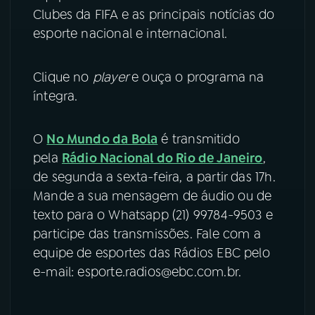
Clubes da FIFA e as principais notícias do
YouTube
Facebook
esporte nacional e internacional.
Instagram
X
Clique no
player
e ouça o programa na
íntegra.
TikTok
O
No Mundo da Bola
é transmitido
pela
Rádio Nacional do Rio de Janeiro
,
de segunda a sexta-feira, a partir das 17h.
Mande a sua mensagem de áudio ou de
texto para o Whatsapp (21) 99784-9503 e
participe das transmissões. Fale com a
equipe de esportes das Rádios EBC pelo
e-mail: esporte.radios@ebc.com.br.