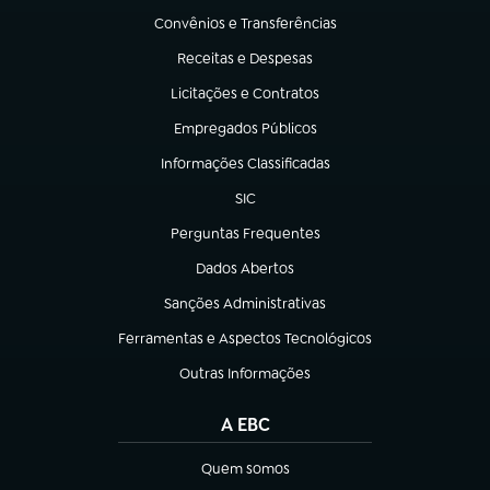
Convênios e Transferências
(abre em nova aba)
Receitas e Despesas
(abre em nova aba)
Licitações e Contratos
(abre em nova aba)
Empregados Públicos
(abre em nova aba)
Informações Classificadas
(abre em nova aba)
SIC
(abre em nova aba)
Perguntas Frequentes
(abre em nova aba)
Dados Abertos
(abre em nova aba)
Sanções Administrativas
(abre em nova aba)
Ferramentas e Aspectos Tecnológicos
(abre em nova aba)
Outras Informações
(abre em nova aba)
A EBC
Quem somos
(abre em nova aba)