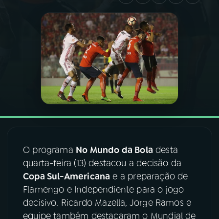
03
PROGRAMAÇÃO
04
PROGRAMAS
05
PODCASTS
06
VIDEOCASTS
O programa
No Mundo da Bola
desta
07
ÚLTIMAS
quarta-feira (13) destacou a decisão da
Copa Sul-Americana
e a preparação de
08
FESTIVAL DE MÚSICA
Flamengo e Independiente para o jogo
decisivo. Ricardo Mazella, Jorge Ramos e
equipe também destacaram o Mundial de
ACOMPANHE A RÁDIO NACIONAL