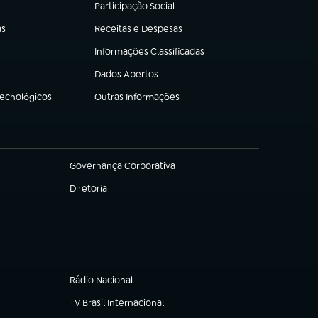
Participação Social
(abre em nova aba)
as
Receitas e Despesas
(abre em nova aba)
Informações Classificadas
(abre em nova aba)
Dados Abertos
(abre em nova aba)
Tecnológicos
Outras Informações
(abre em nova aba)
Governança Corporativa
(abre em nova aba)
Diretoria
(abre em nova aba)
Rádio Nacional
TV Brasil Internacional
(abre em nova aba)