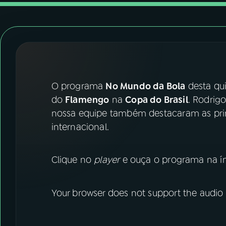
07
ÚLTIMAS
08
FESTIVAL DE MÚSICA
ACOMPANHE A RÁDIO NACIONAL
O programa
No Mundo da Bola
desta qui
YouTube
Facebook
do
Flamengo
na
Copa do Brasil
. Rodrig
nossa equipe também destacaram as princ
Instagram
X
internacional.
TikTok
Clique no
player
e ouça o programa na ín
Your browser does not support the audio