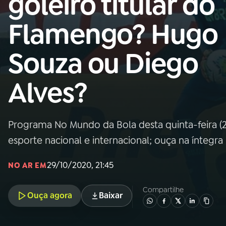
goleiro titular do
Nacional
Flamengo? Hugo
01
INÍCIO
Souza ou Diego
02
A RÁDIO
Alves?
03
PROGRAMAÇÃO
Programa No Mundo da Bola desta quinta-feira (29
04
PROGRAMAS
esporte nacional e internacional; ouça na íntegra
05
PODCASTS
29/10/2020, 21:45
NO AR EM
Compartilhe
Ouça agora
Baixar
06
VIDEOCASTS