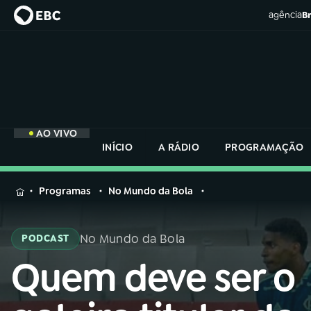
agência
Br
AO VIVO
INÍCIO
A RÁDIO
PROGRAMAÇÃO
MENU
Programas
No Mundo da Bola
Buscar
na
No Mundo da Bola
PODCAST
Rádio
Buscar
Nacional
Quem deve ser o
Buscar
na
Rádio
AO VIVO