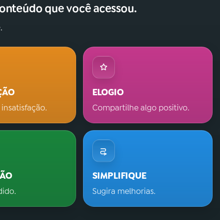
conteúdo que você acessou.
.
ÇÃO
ELOGIO
 insatisfação.
Compartilhe algo positivo.
ÇÃO
SIMPLIFIQUE
dido.
Sugira melhorias.