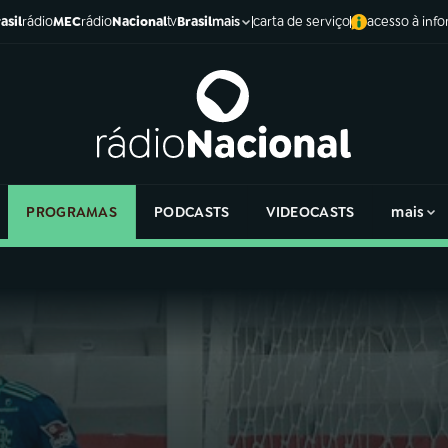
asil
rádio
MEC
rádio
Nacional
tv
Brasil
carta de serviço
acesso à inf
mais
PROGRAMAS
PODCASTS
VIDEOCASTS
mais