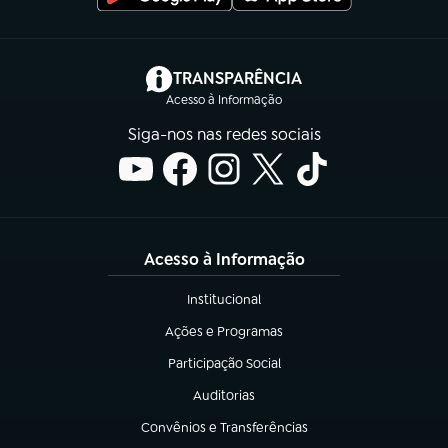
(abre em nova aba)
TRANSPARÊNCIA
Acesso à Informação
Siga-nos nas redes sociais
Acesso à Informação
Institucional
(abre em nova aba)
Ações e Programas
(abre em nova aba)
Participação Social
(abre em nova aba)
Auditorias
(abre em nova aba)
Convênios e Transferências
(abre em nova aba)