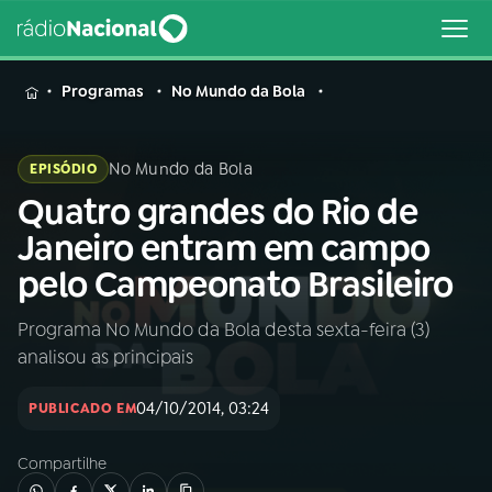
MENU
Programas
No Mundo da Bola
No Mundo da Bola
EPISÓDIO
Quatro grandes do Rio de
Buscar
na
Janeiro entram em campo
Rádio
Buscar
pelo Campeonato Brasileiro
Nacional
Programa No Mundo da Bola desta sexta-feira (3)
AO VIVO
analisou as principais
01
INÍCIO
04/10/2014, 03:24
PUBLICADO EM
Compartilhe
02
A RÁDIO