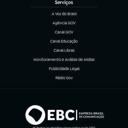
Serviços
A Voz do Brasil
(abre em nova aba)
Agência GOV
(abre em nova aba)
Canal GOV
(abre em nova aba)
Canal Educação
(abre em nova aba)
Canal Libras
(abre em nova aba)
Monitoramento e Análise de Mídias
(abre em nova aba)
Publicidade Legal
(abre em nova aba)
Rádio Gov
(abre em nova aba)