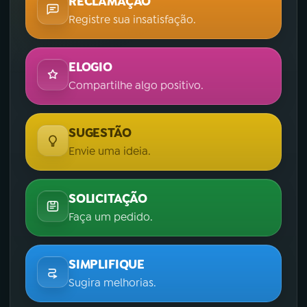
RECLAMAÇÃO
Registre sua insatisfação.
ELOGIO
Compartilhe algo positivo.
SUGESTÃO
Envie uma ideia.
SOLICITAÇÃO
Faça um pedido.
SIMPLIFIQUE
Sugira melhorias.