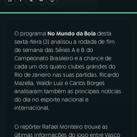
03
PROGRAMAÇÃO
O programa
No Mundo da Bola
desta
04
PROGRAMAS
sexta-feira (3) analisou a rodada de fim
de semana das Séries A e B do
05
PODCASTS
Campeonato Brasileiro e a chance de
cada um dos quatro clubes grandes do
Rio de Janeiro nas suas partidas. Ricardo
06
VIDEOCASTS
Mazella, Waldir Luiz e Carlos Borges
analisaram também as principais notícias
07
ÚLTIMAS
do dia no esporte nacional e
internacional.
08
FESTIVAL DE MÚSICA
O repórter Rafael Monteiro trouxe as
últimas informações do jogo entre Vasco
ACOMPANHE A RÁDIO NACIONAL