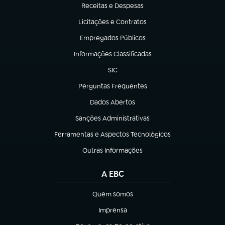
Receitas e Despesas
(abre em nova aba)
Licitações e Contratos
(abre em nova aba)
Empregados Públicos
(abre em nova aba)
Informações Classificadas
(abre em nova aba)
SIC
(abre em nova aba)
Perguntas Frequentes
(abre em nova aba)
Dados Abertos
(abre em nova aba)
Sanções Administrativas
(abre em nova aba)
Ferramentas e Aspectos Tecnológicos
(abre em nova aba)
Outras Informações
(abre em nova aba)
A EBC
Quem somos
(abre em nova aba)
Imprensa
(abre em nova aba)