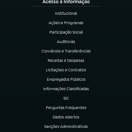
Acesso à Informação
Institucional
(abre em nova aba)
Ações e Programas
(abre em nova aba)
Participação Social
(abre em nova aba)
Auditorias
(abre em nova aba)
Convênios e Transferências
(abre em nova aba)
Receitas e Despesas
(abre em nova aba)
Licitações e Contratos
(abre em nova aba)
Empregados Públicos
(abre em nova aba)
Informações Classificadas
(abre em nova aba)
SIC
(abre em nova aba)
Perguntas Frequentes
(abre em nova aba)
Dados Abertos
(abre em nova aba)
Sanções Administrativas
(abre em nova aba)