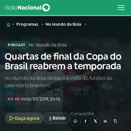
MENU
Programas
No Mundo da Bola
No Mundo da Bola
PODCAST
Quartas de final da Copa do
Buscar
na
Brasil reabrem a temporada
Rádio
Buscar
Nacional
No Mundo da Bola destaca a volta do futebol ao
calendário brasileiro
AO VIVO
10/07/2019, 20:10
NO AR EM
01
INÍCIO
Compartilhe
Baixar
Ouça agora
02
A RÁDIO