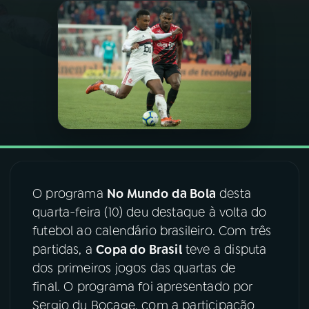
03
PROGRAMAÇÃO
04
PROGRAMAS
05
PODCASTS
06
VIDEOCASTS
O programa
No Mundo da Bola
desta
quarta-feira (10) deu destaque à volta do
07
ÚLTIMAS
futebol ao calendário brasileiro. Com três
partidas, a
Copa do Brasil
teve a disputa
08
FESTIVAL DE MÚSICA
dos primeiros jogos das quartas de
final. O programa foi apresentado por
Sergio du Bocage, com a participação
ACOMPANHE A RÁDIO NACIONAL