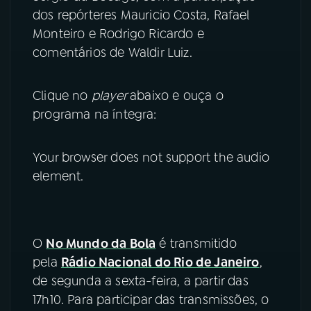
dos repórteres Mauricio Costa, Rafael
YouTube
Facebook
Monteiro e Rodrigo Ricardo e
comentários de Waldir Luiz.
Instagram
X
Clique no
player
abaixo e ouça o
TikTok
programa na íntegra:
Your browser does not support the audio
element.
O
No Mundo da Bola
é transmitido
pela
Rádio Nacional do Rio de Janeiro
,
de segunda a sexta-feira, a partir das
17h10. Para participar das transmissões, o