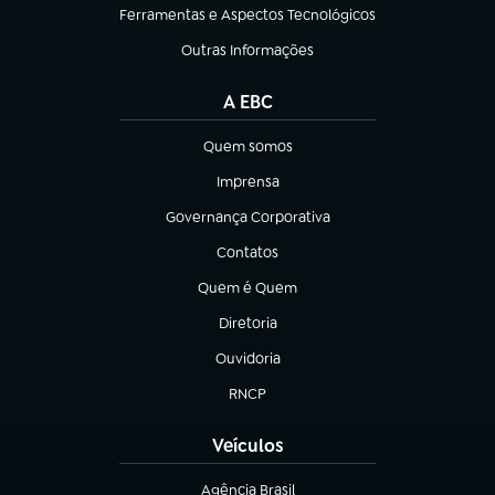
Ferramentas e Aspectos Tecnológicos
(abre em nova aba)
Outras Informações
(abre em nova aba)
A EBC
Quem somos
(abre em nova aba)
Imprensa
(abre em nova aba)
Governança Corporativa
(abre em nova aba)
Contatos
(abre em nova aba)
Quem é Quem
(abre em nova aba)
Diretoria
(abre em nova aba)
Ouvidoria
(abre em nova aba)
RNCP
(abre em nova aba)
Veículos
Agência Brasil