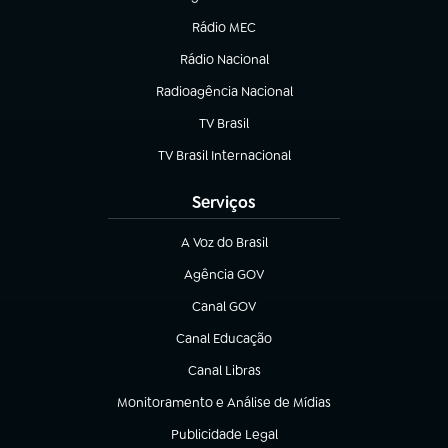
(abre em nova aba)
Rádio MEC
(abre em nova aba)
Rádio Nacional
Radioagência Nacional
(abre em nova aba)
TV Brasil
(abre em nova aba)
TV Brasil Internacional
(abre em nova aba)
Serviços
A Voz do Brasil
(abre em nova aba)
Agência GOV
(abre em nova aba)
Canal GOV
(abre em nova aba)
Canal Educação
(abre em nova aba)
Canal Libras
(abre em nova aba)
Monitoramento e Análise de Mídias
(abre em nova aba)
Publicidade Legal
(abre em nova aba)