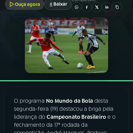
Baixar
Ouça agora
03
PROGRAMAÇÃO
04
PROGRAMAS
05
PODCASTS
06
VIDEOCASTS
07
ÚLTIMAS
O programa
No Mundo da Bola
desta
segunda-feira (19) destacou a briga pela
08
FESTIVAL DE MÚSICA
liderança do
Campeonato Brasileiro
e o
fechamento da 17ª rodada da
ACOMPANHE A RÁDIO NACIONAL
competição. André Marques, Rodrigo