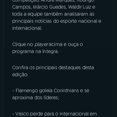
Campos, Márcio Guedes, Waldir Luiz e
YouTube
Facebook
toda a equipe também analisaram as
principais notícias do esporte nacional e
Instagram
X
internacional.
TikTok
Clique no
player
acima e ouça o
programa na íntegra.
Confira os principais destaques desta
edição:
- Flamengo goleia Corinthians e se
aproxima dos líderes;
- Vasco perde para o Internacional em