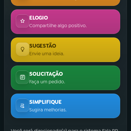
ELOGIO
Compartilhe algo positivo.
SUGESTÃO
Envie uma ideia.
SOLICITAÇÃO
Faça um pedido.
SIMPLIFIQUE
Sugira melhorias.
Você será direcionado(a) para o sistema Fala.BR,