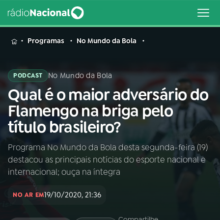
MENU
Programas
No Mundo da Bola
No Mundo da Bola
PODCAST
Qual é o maior adversário do
Buscar
na
Flamengo na briga pelo
Rádio
Buscar
título brasileiro?
Nacional
Programa No Mundo da Bola desta segunda-feira (19)
AO VIVO
destacou as principais notícias do esporte nacional e
internacional; ouça na íntegra
01
INÍCIO
19/10/2020, 21:36
NO AR EM
02
A RÁDIO
Compartilhe