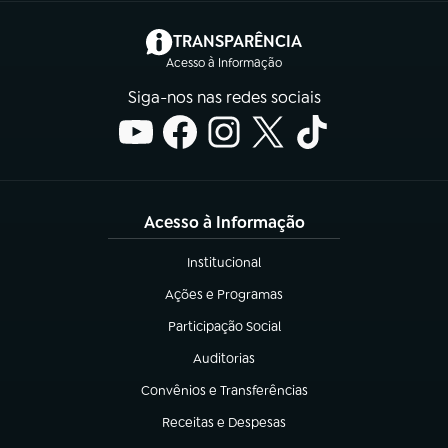
(abre em nova aba)
TRANSPARÊNCIA
Acesso à Informação
Siga-nos nas redes sociais
Acesso à Informação
Institucional
(abre em nova aba)
Ações e Programas
(abre em nova aba)
Participação Social
(abre em nova aba)
Auditorias
(abre em nova aba)
Convênios e Transferências
(abre em nova aba)
Receitas e Despesas
(abre em nova aba)