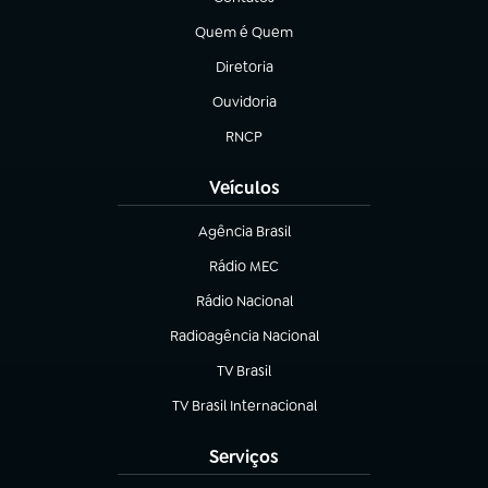
(abre em nova aba)
Quem é Quem
(abre em nova aba)
Diretoria
(abre em nova aba)
Ouvidoria
(abre em nova aba)
RNCP
(abre em nova aba)
Veículos
Agência Brasil
(abre em nova aba)
Rádio MEC
(abre em nova aba)
Rádio Nacional
Radioagência Nacional
(abre em nova aba)
TV Brasil
(abre em nova aba)
TV Brasil Internacional
(abre em nova aba)
Serviços