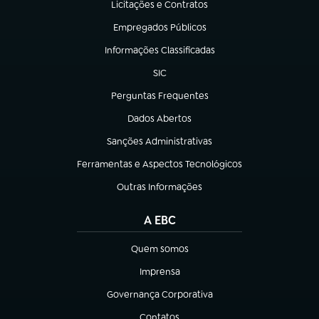
Licitações e Contratos
(abre em nova aba)
Empregados Públicos
(abre em nova aba)
Informações Classificadas
(abre em nova aba)
SIC
(abre em nova aba)
Perguntas Frequentes
(abre em nova aba)
Dados Abertos
(abre em nova aba)
Sanções Administrativas
(abre em nova aba)
Ferramentas e Aspectos Tecnológicos
(abre em nova aba)
Outras Informações
(abre em nova aba)
A EBC
Quem somos
(abre em nova aba)
Imprensa
(abre em nova aba)
Governança Corporativa
(abre em nova aba)
Contatos