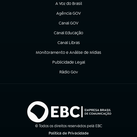
A Voz do Brasil
(abre em nova aba)
Agência GOV
(abre em nova aba)
Canal GOV
(abre em nova aba)
Canal Educação
(abre em nova aba)
Canal Libras
(abre em nova aba)
Monitoramento e Análise de Mídias
(abre em nova aba)
Publicidade Legal
(abre em nova aba)
Rádio Gov
(abre em nova aba)
© Todos os direitos reservados pela EBC
Política de Privacidade
(abre em nova aba)