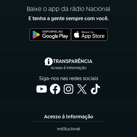
Baixe o app da rádio Nacional
E tenha a gente sempre com você.
(abre em nova aba)
TRANSPARÊNCIA
Acesso à Informação
Siga-nos nas redes sociais
Acesso à Informação
Institucional
(abre em nova aba)