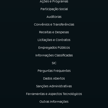
Ações e Programas
(abre em nova aba)
Participação Social
(abre em nova aba)
Auditorias
(abre em nova aba)
Convênios e Transferências
(abre em nova aba)
Receitas e Despesas
(abre em nova aba)
Licitações e Contratos
(abre em nova aba)
Empregados Públicos
(abre em nova aba)
Informações Classificadas
(abre em nova aba)
SIC
(abre em nova aba)
Perguntas Frequentes
(abre em nova aba)
Dados Abertos
(abre em nova aba)
Sanções Administrativas
(abre em nova aba)
Ferramentas e Aspectos Tecnológicos
(abre em nova aba)
Outras Informações
(abre em nova aba)