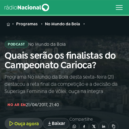
MENU
Programas
No Mundo da Bola
No Mundo da Bola
PODCAST
Quais serão os finalistas do
Buscar
na
Campeonato Carioca?
Rádio
Buscar
Nacional
Programa No Mundo da Bola desta sexta-feira (21)
destacou a reta final da competição e a decisão da
AO VIVO
Superliga Feminina de Vôlei; ouça na íntegra
21/04/2017, 21:40
01
INÍCIO
NO AR EM
Compartilhe
Baixar
Ouça agora
02
A RÁDIO