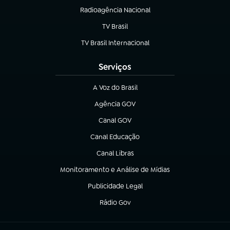
Radioagência Nacional
(abre em nova aba)
TV Brasil
(abre em nova aba)
TV Brasil Internacional
(abre em nova aba)
Serviços
A Voz do Brasil
(abre em nova aba)
Agência GOV
(abre em nova aba)
Canal GOV
(abre em nova aba)
Canal Educação
(abre em nova aba)
Canal Libras
(abre em nova aba)
Monitoramento e Análise de Mídias
(abre em nova aba)
Publicidade Legal
(abre em nova aba)
Rádio Gov
(abre em nova aba)