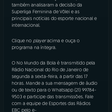
também analisaram a decisão da
YouTube
Facebook
Superliga Feminina de Vôlei e as
principais notícias do esporte nacional e
Instagram
X
internacional.
TikTok
Clique no
player
acima e ouça o
programa na íntegra.
O No Mundo da Bola é transmitido pela
Rádio Nacional do Rio de Janeiro de
segunda a sexta-feira, a partir das 17
horas. Mande a sua mensagem de áudio
ou de texto para o Whatsapp (21) 99784-
9503 e participe das transmissões. Fale
com a equipe de Esportes das Rádios
EBC pelo e-