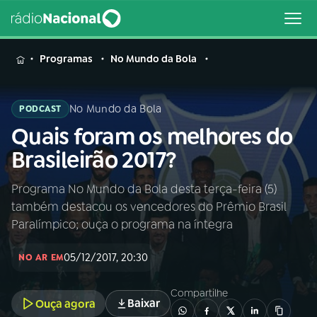
MENU
Programas
No Mundo da Bola
No Mundo da Bola
PODCAST
Quais foram os melhores do
Buscar
na
Brasileirão 2017?
Rádio
Buscar
Nacional
Programa No Mundo da Bola desta terça-feira (5)
também destacou os vencedores do Prêmio Brasil
AO VIVO
Paralímpico; ouça o programa na íntegra
05/12/2017, 20:30
01
INÍCIO
NO AR EM
Compartilhe
Baixar
Ouça agora
02
A RÁDIO