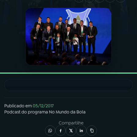
03
PROGRAMAÇÃO
04
PROGRAMAS
05
PODCASTS
06
VIDEOCASTS
07
ÚLTIMAS
Publicado em
05/12/2017
Podcast
do programa
No Mundo da Bola
08
FESTIVAL DE MÚSICA
Compartilhe
ACOMPANHE A RÁDIO NACIONAL