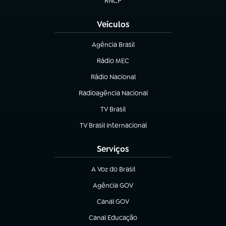
RNCP
(abre em nova aba)
Veículos
Agência Brasil
(abre em nova aba)
Rádio MEC
(abre em nova aba)
Rádio Nacional
Radioagência Nacional
(abre em nova aba)
TV Brasil
(abre em nova aba)
TV Brasil Internacional
(abre em nova aba)
Serviços
A Voz do Brasil
(abre em nova aba)
Agência GOV
(abre em nova aba)
Canal GOV
(abre em nova aba)
Canal Educação
(abre em nova aba)