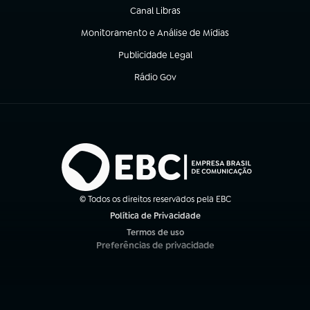
Canal Libras
(abre em nova aba)
Monitoramento e Análise de Mídias
(abre em nova aba)
Publicidade Legal
(abre em nova aba)
Rádio Gov
(abre em nova aba)
© Todos os direitos reservados pela EBC
Política de Privacidade
(abre em nova aba)
Termos de uso
(abre em nova aba)
Preferências de privacidade