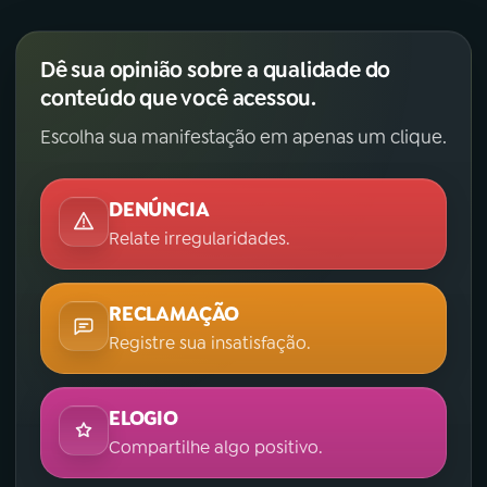
YouTube
Facebook
Dê sua opinião sobre a qualidade do
conteúdo que você acessou.
Instagram
X
Escolha sua manifestação em apenas um clique.
TikTok
DENÚNCIA
Relate irregularidades.
RECLAMAÇÃO
Registre sua insatisfação.
ELOGIO
Compartilhe algo positivo.