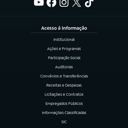
Acesso à Informação
Institucional
(abre em nova aba)
Ações e Programas
(abre em nova aba)
Participação Social
(abre em nova aba)
Auditorias
(abre em nova aba)
Convênios e Transferências
(abre em nova aba)
Receitas e Despesas
(abre em nova aba)
Licitações e Contratos
(abre em nova aba)
Empregados Públicos
(abre em nova aba)
Informações Classificadas
(abre em nova aba)
SIC
(abre em nova aba)