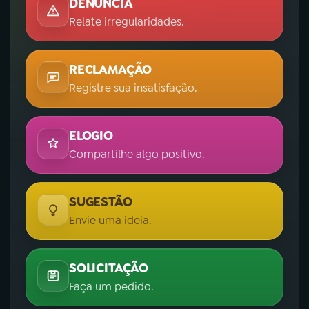
DENÚNCIA
Relate irregularidades.
RECLAMAÇÃO
Registre sua insatisfação.
ELOGIO
Compartilhe algo positivo.
SUGESTÃO
Envie uma ideia.
SOLICITAÇÃO
Faça um pedido.