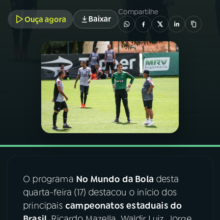
Compartilhe
Baixar
Ouça agora
03
PROGRAMAÇÃO
04
PROGRAMAS
05
PODCASTS
06
VIDEOCASTS
07
ÚLTIMAS
O programa
No Mundo da Bola
desta
08
FESTIVAL DE MÚSICA
quarta-feira (17) destacou o início dos
principais
campeonatos estaduais do
ACOMPANHE A RÁDIO NACIONAL
Brasil
. Ricardo Mazella, Waldir Luiz, Jorge