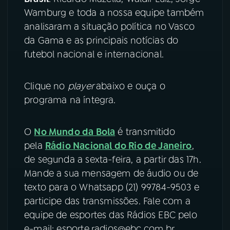
Wamburg e toda a nossa equipe também
YouTube
Facebook
analisaram a situação política no Vasco
da Gama e as principais notícias do
Instagram
X
futebol nacional e internacional.
TikTok
Clique no
player
abaixo e ouça o
programa na íntegra.
O
No Mundo da Bola
é transmitido
pela
Rádio Nacional do Rio de Janeiro
,
de segunda a sexta-feira, a partir das 17h.
Mande a sua mensagem de áudio ou de
texto para o Whatsapp (21) 99784-9503 e
participe das transmissões. Fale com a
equipe de esportes das Rádios EBC pelo
e-mail: esporte.radios@ebc.com.br.