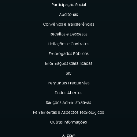
Participação Social
(abre em nova aba)
Auditorias
(abre em nova aba)
Convênios e Transferências
(abre em nova aba)
Receitas e Despesas
(abre em nova aba)
Licitações e Contratos
(abre em nova aba)
Empregados Públicos
(abre em nova aba)
Informações Classificadas
(abre em nova aba)
SIC
(abre em nova aba)
Perguntas Frequentes
(abre em nova aba)
Dados Abertos
(abre em nova aba)
Sanções Administrativas
(abre em nova aba)
Ferramentas e Aspectos Tecnológicos
(abre em nova aba)
Outras Informações
(abre em nova aba)
A EBC