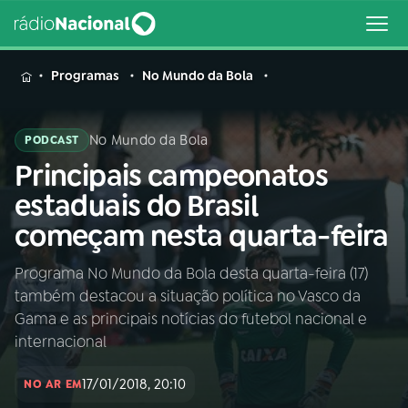
MENU
Programas
No Mundo da Bola
No Mundo da Bola
PODCAST
Principais campeonatos
Buscar
na
estaduais do Brasil
Rádio
Buscar
começam nesta quarta-feira
Nacional
Programa No Mundo da Bola desta quarta-feira (17)
AO VIVO
também destacou a situação política no Vasco da
Gama e as principais notícias do futebol nacional e
01
INÍCIO
internacional
17/01/2018, 20:10
NO AR EM
02
A RÁDIO