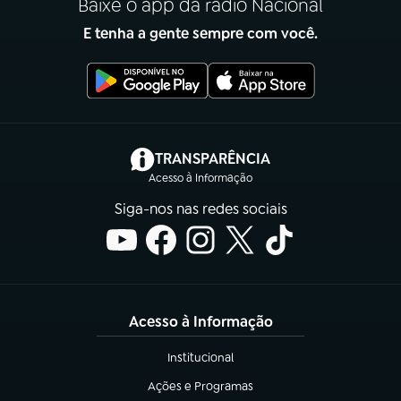
Baixe o app da rádio Nacional
E tenha a gente sempre com você.
(abre em nova aba)
TRANSPARÊNCIA
Acesso à Informação
Siga-nos nas redes sociais
Acesso à Informação
Institucional
(abre em nova aba)
Ações e Programas
(abre em nova aba)