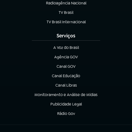
Radioagência Nacional
(abre em nova aba)
TV Brasil
(abre em nova aba)
TV Brasil Internacional
(abre em nova aba)
Serviços
A Voz do Brasil
(abre em nova aba)
Agência GOV
(abre em nova aba)
Canal GOV
(abre em nova aba)
Canal Educação
(abre em nova aba)
Canal Libras
(abre em nova aba)
Monitoramento e Análise de Mídias
(abre em nova aba)
Publicidade Legal
(abre em nova aba)
Rádio Gov
(abre em nova aba)