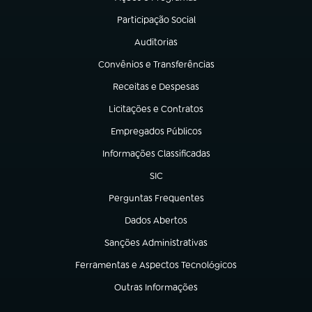
(abre em nova aba)
Participação Social
(abre em nova aba)
Auditorias
(abre em nova aba)
Convênios e Transferências
(abre em nova aba)
Receitas e Despesas
(abre em nova aba)
Licitações e Contratos
(abre em nova aba)
Empregados Públicos
(abre em nova aba)
Informações Classificadas
(abre em nova aba)
SIC
(abre em nova aba)
Perguntas Frequentes
(abre em nova aba)
Dados Abertos
(abre em nova aba)
Sanções Administrativas
(abre em nova aba)
Ferramentas e Aspectos Tecnológicos
(abre em nova aba)
Outras Informações
(abre em nova aba)