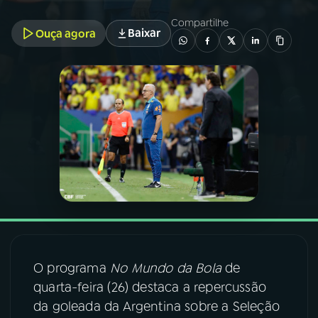
Compartilhe
Baixar
Ouça agora
03
PROGRAMAÇÃO
04
PROGRAMAS
05
PODCASTS
06
VIDEOCASTS
07
ÚLTIMAS
O programa
No Mundo da Bola
de
08
FESTIVAL DE MÚSICA
quarta-feira (26) destaca a repercussão
da goleada da Argentina sobre a Seleção
ACOMPANHE A RÁDIO NACIONAL