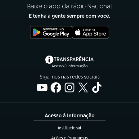
Baixe o app da rádio Nacional
E tenha a gente sempre com você.
(abre em nova aba)
TRANSPARÊNCIA
Acesso à Informação
Siga-nos nas redes sociais
Acesso à Informação
Institucional
(abre em nova aba)
Ações e Programas