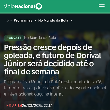
MENU
Programas
No Mundo da Bola
No Mundo da Bola
PODCAST
Pressão cresce depois de
Buscar
na
goleada, e futuro de Dorival
Rádio
Buscar
Júnior será decidido até o
Nacional
final de semana
AO VIVO
Programa "No Mundo da Bola" desta quarta-feira (26)
também traz as principais notícias do esporte nacional
01
INÍCIO
e internacional; ouça na íntegra
26/03/2025, 22:17
02
A RÁDIO
NO AR EM