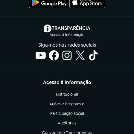
(abre em nova aba)
TRANSPARÊNCIA
Acesso à Informação
Siga-nos nas redes sociais
Acesso à Informação
Institucional
(abre em nova aba)
Ações e Programas
(abre em nova aba)
Participação Social
(abre em nova aba)
Auditorias
(abre em nova aba)
Convênios e Transferências