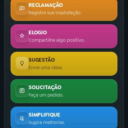
RECLAMAÇÃO
Registre sua insatisfação.
ELOGIO
Compartilhe algo positivo.
SUGESTÃO
Envie uma ideia.
SOLICITAÇÃO
Faça um pedido.
SIMPLIFIQUE
Sugira melhorias.