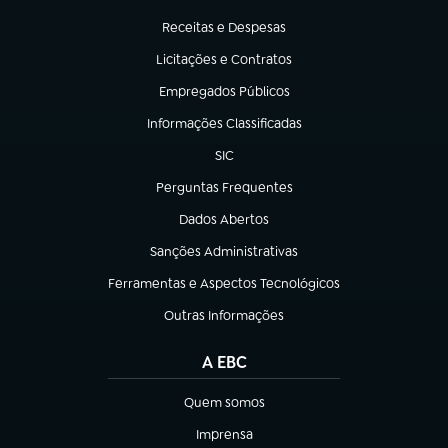
(abre em nova aba)
Receitas e Despesas
(abre em nova aba)
Licitações e Contratos
(abre em nova aba)
Empregados Públicos
(abre em nova aba)
Informações Classificadas
(abre em nova aba)
SIC
(abre em nova aba)
Perguntas Frequentes
(abre em nova aba)
Dados Abertos
(abre em nova aba)
Sanções Administrativas
(abre em nova aba)
Ferramentas e Aspectos Tecnológicos
(abre em nova aba)
Outras Informações
(abre em nova aba)
A EBC
Quem somos
(abre em nova aba)
Imprensa
(abre em nova aba)