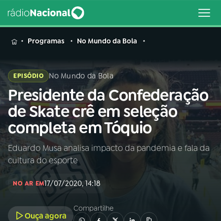
MENU
Programas
No Mundo da Bola
No Mundo da Bola
EPISÓDIO
Presidente da Confederação
Buscar
na
de Skate crê em seleção
Rádio
Buscar
completa em Tóquio
Nacional
Eduardo Musa analisa impacto da pandemia e fala da
AO VIVO
cultura do esporte
01
INÍCIO
17/07/2020, 14:18
NO AR EM
Compartilhe
02
A RÁDIO
Ouça agora