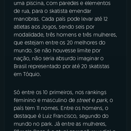
uma piscina, com paredes e elementos
de rua, para o skatista emendar
YouTube
Facebook
manobras. Cada país pode levar até 12
Instagram
X
atletas aos Jogos, sendo seis por
modalidade, três homens e três mulheres,
TikTok
que estejam entre os 20 melhores do
mundo. Se não houvesse limite por
nação, não seria absurdo imaginar o
Brasil representado por até 20 skatistas
em Tóquio.
Só entre os 10 primeiros, nos rankings
feminino e masculino de
street
e
park
, o
país tem 11 nomes. Entre os homens, o
destaque é Luiz Francisco, segundo do
mundo no park. Já entre as mulheres,