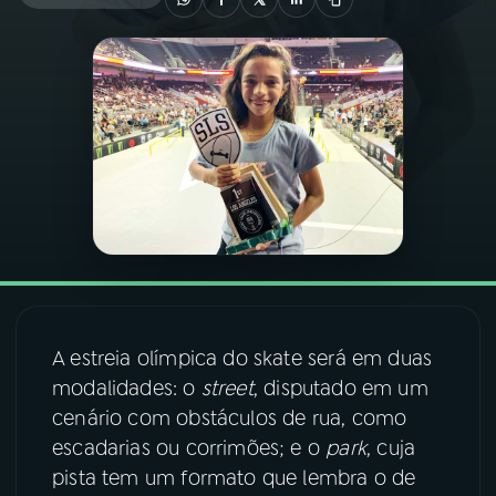
03
PROGRAMAÇÃO
04
PROGRAMAS
05
PODCASTS
06
VIDEOCASTS
07
ÚLTIMAS
A estreia olímpica do skate será em duas
modalidades: o
street
, disputado em um
cenário com obstáculos de rua, como
08
FESTIVAL DE MÚSICA
escadarias ou corrimões; e o
park
, cuja
pista tem um formato que lembra o de
ACOMPANHE A RÁDIO NACIONAL