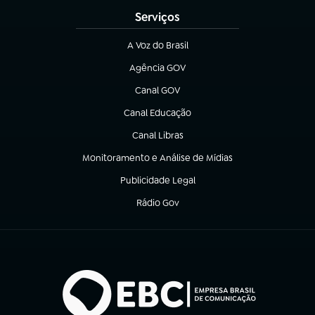
Serviços
A Voz do Brasil
(abre em nova aba)
Agência GOV
(abre em nova aba)
Canal GOV
(abre em nova aba)
Canal Educação
(abre em nova aba)
Canal Libras
(abre em nova aba)
Monitoramento e Análise de Mídias
(abre em nova aba)
Publicidade Legal
(abre em nova aba)
Rádio Gov
(abre em nova aba)