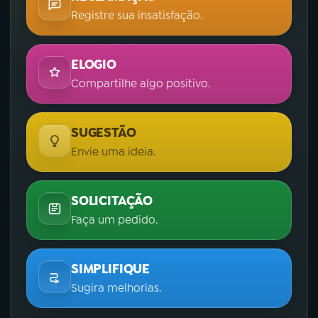
Registre sua insatisfação.
ELOGIO
Compartilhe algo positivo.
SUGESTÃO
Envie uma ideia.
SOLICITAÇÃO
Faça um pedido.
SIMPLIFIQUE
Sugira melhorias.