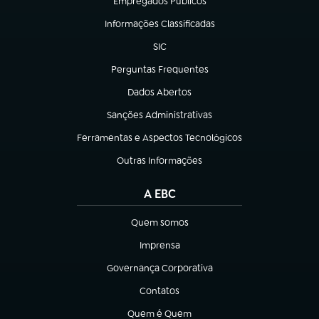
Empregados Públicos
(abre em nova aba)
Informações Classificadas
(abre em nova aba)
SIC
(abre em nova aba)
Perguntas Frequentes
(abre em nova aba)
Dados Abertos
(abre em nova aba)
Sanções Administrativas
(abre em nova aba)
Ferramentas e Aspectos Tecnológicos
(abre em nova aba)
Outras Informações
(abre em nova aba)
A EBC
Quem somos
(abre em nova aba)
Imprensa
(abre em nova aba)
Governança Corporativa
(abre em nova aba)
Contatos
(abre em nova aba)
Quem é Quem
(abre em nova aba)