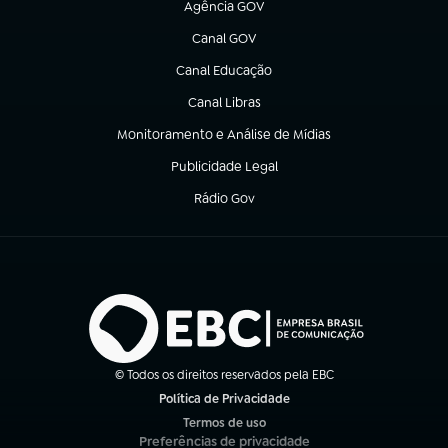
Agência GOV
(abre em nova aba)
Canal GOV
(abre em nova aba)
Canal Educação
(abre em nova aba)
Canal Libras
(abre em nova aba)
Monitoramento e Análise de Mídias
(abre em nova aba)
Publicidade Legal
(abre em nova aba)
Rádio Gov
(abre em nova aba)
© Todos os direitos reservados pela EBC
Política de Privacidade
(abre em nova aba)
Termos de uso
(abre em nova aba)
Preferências de privacidade