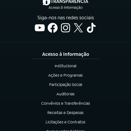
(abre em nova aba)
TRANSPARÊNCIA
Acesso à Informação
Siga-nos nas redes sociais
Acesso à Informação
Institucional
(abre em nova aba)
Ações e Programas
(abre em nova aba)
Participação Social
(abre em nova aba)
Auditorias
(abre em nova aba)
Convênios e Transferências
(abre em nova aba)
Receitas e Despesas
(abre em nova aba)
Licitações e Contratos
(abre em nova aba)