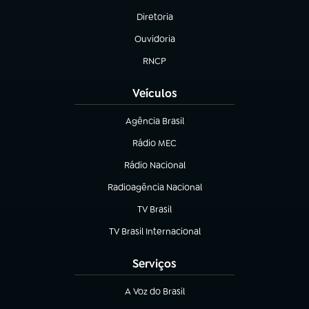
Diretoria
(abre em nova aba)
Ouvidoria
(abre em nova aba)
RNCP
(abre em nova aba)
Veículos
Agência Brasil
(abre em nova aba)
Rádio MEC
(abre em nova aba)
Rádio Nacional
Radioagência Nacional
(abre em nova aba)
TV Brasil
(abre em nova aba)
TV Brasil Internacional
(abre em nova aba)
Serviços
A Voz do Brasil
(abre em nova aba)