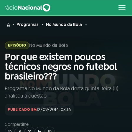
MENU
Programas
No Mundo da Bola
No Mundo da Bola
EPISÓDIO
Por que existem poucos
Buscar
na
técnicos negros no futebol
Rádio
Buscar
brasileiro???
Nacional
Programa No Mundo da Bola desta quinta-feira (11)
AO VIVO
analisou a questão
01
INÍCIO
12/09/2014, 03:16
PUBLICADO EM
Compartilhe
02
A RÁDIO