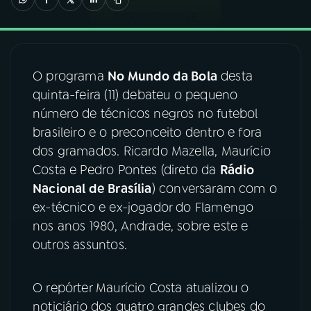
03
PROGRAMAÇÃO
O programa
No Mundo da Bola
desta
04
PROGRAMAS
quinta-feira (11) debateu o pequeno
número de técnicos negros no futebol
05
PODCASTS
brasileiro e o preconceito dentro e fora
dos gramados. Ricardo Mazella, Maurício
Costa e Pedro Pontes (direto da
Rádio
06
VIDEOCASTS
Nacional de Brasília
) conversaram com o
ex-técnico e ex-jogador do Flamengo
07
ÚLTIMAS
nos anos 1980, Andrade, sobre este e
outros assuntos.
08
FESTIVAL DE MÚSICA
O repórter Maurício Costa atualizou o
noticiário dos quatro grandes clubes do
ACOMPANHE A RÁDIO NACIONAL