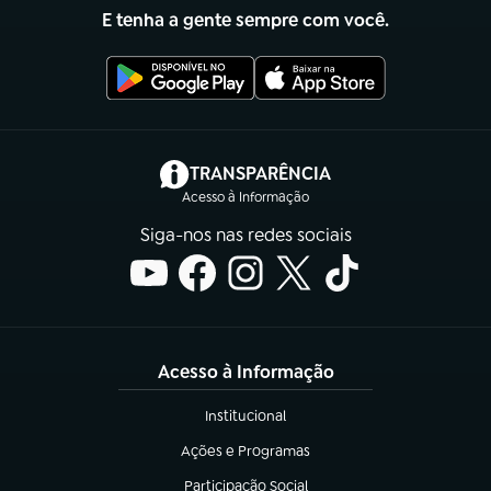
E tenha a gente sempre com você.
(abre em nova aba)
TRANSPARÊNCIA
Acesso à Informação
Siga-nos nas redes sociais
Acesso à Informação
Institucional
(abre em nova aba)
Ações e Programas
(abre em nova aba)
Participação Social