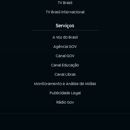
TV Brasil
(abre em nova aba)
TV Brasil Internacional
(abre em nova aba)
Serviços
A Voz do Brasil
(abre em nova aba)
Agência GOV
(abre em nova aba)
Canal GOV
(abre em nova aba)
Canal Educação
(abre em nova aba)
Canal Libras
(abre em nova aba)
Monitoramento e Análise de Mídias
(abre em nova aba)
Publicidade Legal
(abre em nova aba)
Rádio Gov
(abre em nova aba)