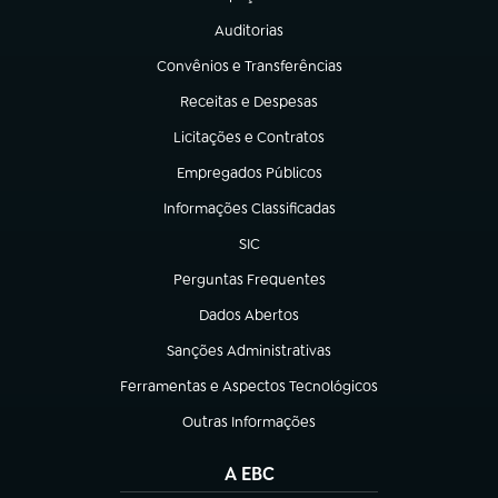
(abre em nova aba)
Auditorias
(abre em nova aba)
Convênios e Transferências
(abre em nova aba)
Receitas e Despesas
(abre em nova aba)
Licitações e Contratos
(abre em nova aba)
Empregados Públicos
(abre em nova aba)
Informações Classificadas
(abre em nova aba)
SIC
(abre em nova aba)
Perguntas Frequentes
(abre em nova aba)
Dados Abertos
(abre em nova aba)
Sanções Administrativas
(abre em nova aba)
Ferramentas e Aspectos Tecnológicos
(abre em nova aba)
Outras Informações
(abre em nova aba)
A EBC