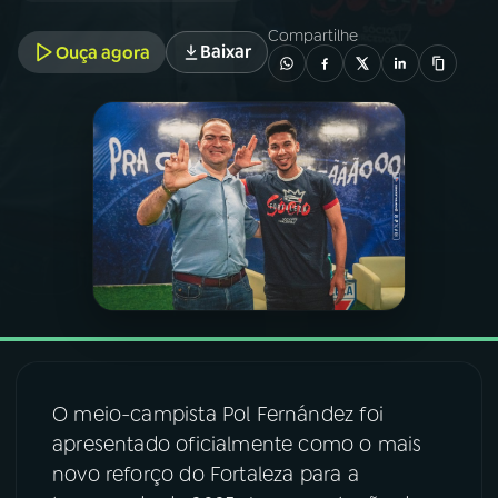
Compartilhe
Baixar
Ouça agora
03
PROGRAMAÇÃO
04
PROGRAMAS
05
PODCASTS
06
VIDEOCASTS
07
ÚLTIMAS
O meio-campista Pol Fernández foi
08
FESTIVAL DE MÚSICA
apresentado oficialmente como o mais
novo reforço do Fortaleza para a
ACOMPANHE A RÁDIO NACIONAL