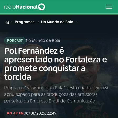
MENU
Programas
No Mundo da Bola
No Mundo da Bola
PODCAST
Pol Fernández é
Buscar
na
apresentado no Fortaleza e
Rádio
Buscar
promete conquistar a
Nacional
torcida
AO VIVO
Programa "No Mundo da Bola" desta quarta-feira (8)
abriu espaço para as produções das emissoras
01
INÍCIO
parceiras da Empresa Brasil de Comunicação
08/01/2025, 22:49
02
A RÁDIO
NO AR EM