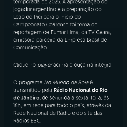
temporada de 2025. A apresentação do
jogador argentino e a preparação do
YouTube
Facebook
Leão do Pici para o início do
Campeonato Cearense foi tema de
Instagram
X
reportagem de Eumar Lima, da TV Ceará,
emissora parceira da Empresa Brasil de
TikTok
Comunicação.
Clique no
player
acima e ouça na íntegra.
O programa
No Mundo da Bola
é
transmitido pela
Rádio Nacional do Rio
de Janeiro,
de segunda a sexta-feira, às
18h, em rede para todo o país, através da
Rede Nacional de Rádio e do site das
Rádios EBC.