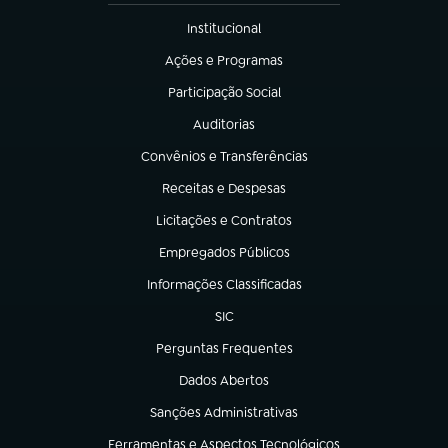
Institucional
(abre em nova aba)
Ações e Programas
(abre em nova aba)
Participação Social
(abre em nova aba)
Auditorias
(abre em nova aba)
Convênios e Transferências
(abre em nova aba)
Receitas e Despesas
(abre em nova aba)
Licitações e Contratos
(abre em nova aba)
Empregados Públicos
(abre em nova aba)
Informações Classificadas
(abre em nova aba)
SIC
(abre em nova aba)
Perguntas Frequentes
(abre em nova aba)
Dados Abertos
(abre em nova aba)
Sanções Administrativas
(abre em nova aba)
Ferramentas e Aspectos Tecnológicos