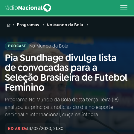
MENU
Programas
No Mundo da Bola
No Mundo da Bola
PODCAST
Pia Sundhage divulga lista
Buscar
na
de convocadas para a
Rádio
Buscar
Seleção Brasileira de Futebol
Nacional
Feminino
AO VIVO
Programa No Mundo da Bola desta terça-feira (18)
analisou as principais notícias do dia no esporte
01
INÍCIO
nacional e internacional; ouça na íntegra
18/02/2020, 21:30
02
A RÁDIO
NO AR EM