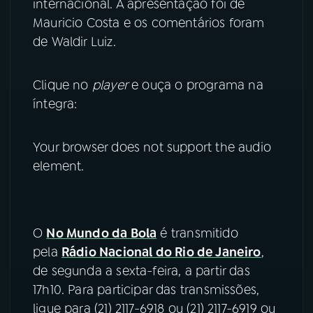
internacional. A apresentação foi de
Mauricio Costa e os comentários foram
YouTube
Facebook
de Waldir Luiz.
Instagram
X
Clique no
player
e ouça o programa na
TikTok
íntegra:
Your browser does not support the audio
element.
O
No Mundo da Bola
é transmitido
pela
Rádio Nacional do Rio de Janeiro
,
de segunda a sexta-feira, a partir das
17h10. Para participar das transmissões,
ligue para (21) 2117-6918 ou (21) 2117-6919 ou