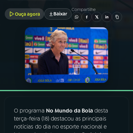
Compartilhe
Baixar
Ouça agora
03
PROGRAMAÇÃO
04
PROGRAMAS
05
PODCASTS
06
VIDEOCASTS
07
ÚLTIMAS
O programa
No Mundo da Bola
desta
08
FESTIVAL DE MÚSICA
terça-feira (18) destacou as principais
notícias do dia no esporte nacional e
ACOMPANHE A RÁDIO NACIONAL