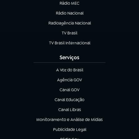
Rádio MEC
(abre em nova aba)
Rádio Nacional
Radioagência Nacional
(abre em nova aba)
TV Brasil
(abre em nova aba)
TV Brasil Internacional
(abre em nova aba)
Serviços
A Voz do Brasil
(abre em nova aba)
Agência GOV
(abre em nova aba)
Canal GOV
(abre em nova aba)
Canal Educação
(abre em nova aba)
Canal Libras
(abre em nova aba)
Monitoramento e Análise de Mídias
(abre em nova aba)
Publicidade Legal
(abre em nova aba)