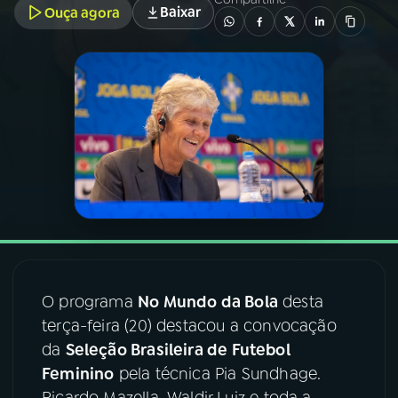
Baixar
Ouça agora
03
PROGRAMAÇÃO
04
PROGRAMAS
05
PODCASTS
06
VIDEOCASTS
07
ÚLTIMAS
O programa
No Mundo da Bola
desta
terça-feira (20) destacou a convocação
08
FESTIVAL DE MÚSICA
da
Seleção Brasileira de Futebol
Feminino
pela técnica Pia Sundhage.
ACOMPANHE A RÁDIO NACIONAL
Ricardo Mazella, Waldir Luiz e toda a