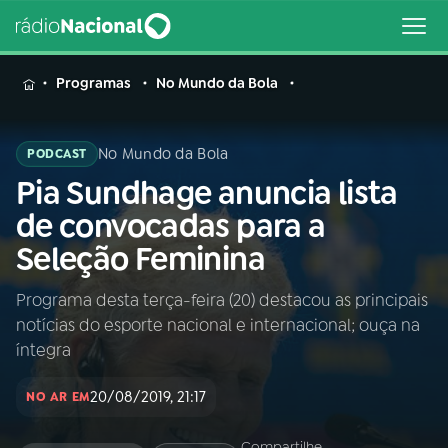
MENU
Programas
No Mundo da Bola
No Mundo da Bola
PODCAST
Pia Sundhage anuncia lista
Buscar
na
de convocadas para a
Rádio
Buscar
Seleção Feminina
Nacional
Programa desta terça-feira (20) destacou as principais
AO VIVO
notícias do esporte nacional e internacional; ouça na
íntegra
01
INÍCIO
20/08/2019, 21:17
NO AR EM
02
A RÁDIO
Compartilhe