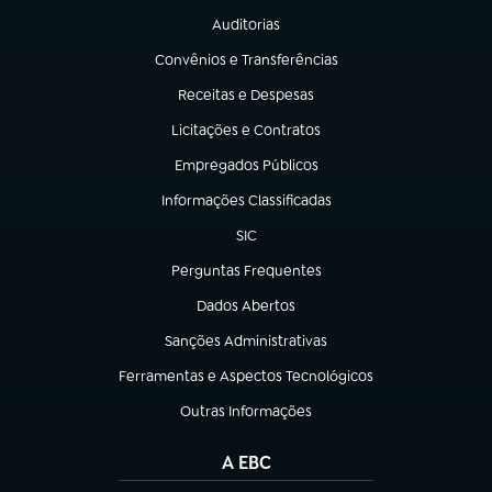
Auditorias
(abre em nova aba)
Convênios e Transferências
(abre em nova aba)
Receitas e Despesas
(abre em nova aba)
Licitações e Contratos
(abre em nova aba)
Empregados Públicos
(abre em nova aba)
Informações Classificadas
(abre em nova aba)
SIC
(abre em nova aba)
Perguntas Frequentes
(abre em nova aba)
Dados Abertos
(abre em nova aba)
Sanções Administrativas
(abre em nova aba)
Ferramentas e Aspectos Tecnológicos
(abre em nova aba)
Outras Informações
(abre em nova aba)
A EBC