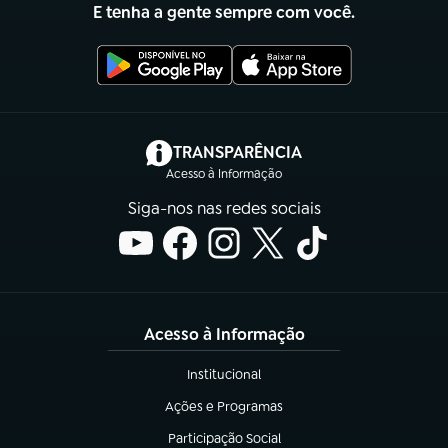
E tenha a gente sempre com você.
(abre em nova aba)
TRANSPARÊNCIA
Acesso à Informação
Siga-nos nas redes sociais
Acesso à Informação
Institucional
(abre em nova aba)
Ações e Programas
(abre em nova aba)
Participação Social
(abre em nova aba)