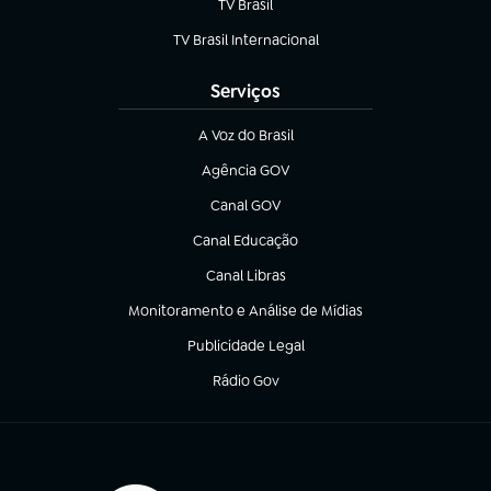
TV Brasil
(abre em nova aba)
TV Brasil Internacional
(abre em nova aba)
Serviços
A Voz do Brasil
(abre em nova aba)
Agência GOV
(abre em nova aba)
Canal GOV
(abre em nova aba)
Canal Educação
(abre em nova aba)
Canal Libras
(abre em nova aba)
Monitoramento e Análise de Mídias
(abre em nova aba)
Publicidade Legal
(abre em nova aba)
Rádio Gov
(abre em nova aba)