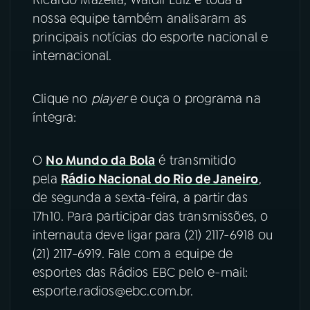
nossa equipe também analisaram as
YouTube
Facebook
principais notícias do esporte nacional e
internacional.
Instagram
X
TikTok
Clique no
player
e ouça o programa na
íntegra:
O
No Mundo da Bola
é transmitido
pela
Rádio Nacional do Rio de Janeiro
,
de segunda a sexta-feira, a partir das
17h10. Para participar das transmissões, o
internauta deve ligar para (21) 2117-6918 ou
(21) 2117-6919. Fale com a equipe de
esportes das Rádios EBC pelo e-mail:
esporte.radios@ebc.com.br.