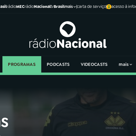
asil
rádio
MEC
rádio
Nacional
tv
Brasil
carta de serviço
acesso à inf
mais
PROGRAMAS
PODCASTS
VIDEOCASTS
mais
as