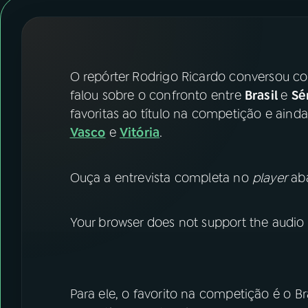
07
ÚLTIMAS
08
FESTIVAL DE MÚSICA
O repórter Rodrigo Ricardo conversou c
ACOMPANHE A RÁDIO NACIONAL
falou sobre o confronto entre
Brasil
e
Sé
favoritas ao título na competição e ain
YouTube
Facebook
Vasco
e
Vitória
.
Instagram
X
Ouça a entrevista completa no
player
aba
TikTok
Your browser does not support the audio
Para ele, o favorito na competição é o Br