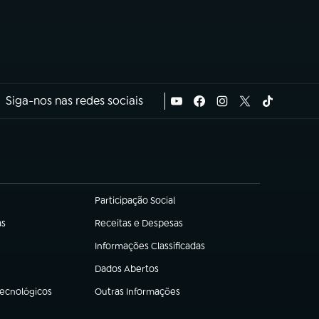
Siga-nos nas redes sociais
Participação Social
(abre em nova aba)
as
Receitas e Despesas
(abre em nova aba)
Informações Classificadas
(abre em nova aba)
Dados Abertos
(abre em nova aba)
Tecnológicos
Outras Informações
(abre em nova aba)