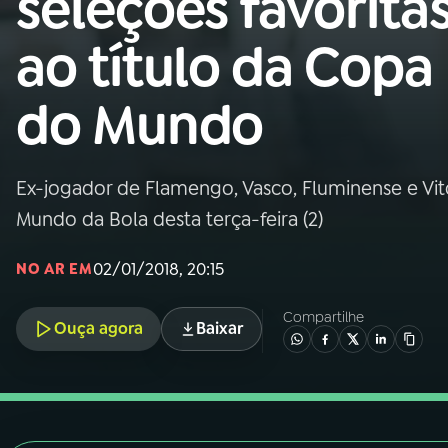
seleções favorita
Nacional
ao título da Copa
01
INÍCIO
do Mundo
02
A RÁDIO
Ex-jogador de Flamengo, Vasco, Fluminense e Vi
03
PROGRAMAÇÃO
Mundo da Bola desta terça-feira (2)
04
PROGRAMAS
02/01/2018, 20:15
NO AR EM
Compartilhe
05
PODCASTS
Ouça agora
Baixar
06
VIDEOCASTS