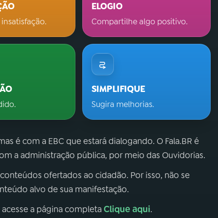
ÇÃO
ELOGIO
 insatisfação.
Compartilhe algo positivo.
ÇÃO
SIMPLIFIQUE
dido.
Sugira melhorias.
 mas é com a EBC que estará dialogando. O Fala.BR é
m a administração pública, por meio das Ouvidorias.
 conteúdos ofertados ao cidadão. Por isso, não se
onteúdo alvo de sua manifestação.
Clique aqui
, acesse a página completa
.