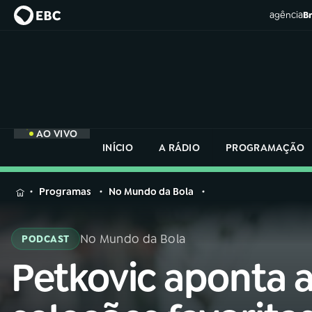
agência
Br
AO VIVO
INÍCIO
A RÁDIO
PROGRAMAÇÃO
MENU
Programas
No Mundo da Bola
Buscar
na
No Mundo da Bola
PODCAST
Rádio
Buscar
Nacional
Petkovic aponta 
Buscar
na
Rádio
AO VIVO