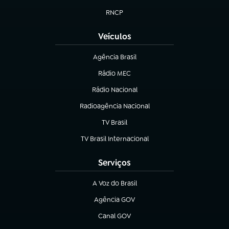
RNCP
(abre em nova aba)
Veículos
Agência Brasil
(abre em nova aba)
Rádio MEC
(abre em nova aba)
Rádio Nacional
Radioagência Nacional
(abre em nova aba)
TV Brasil
(abre em nova aba)
TV Brasil Internacional
(abre em nova aba)
Serviços
A Voz do Brasil
(abre em nova aba)
Agência GOV
(abre em nova aba)
Canal GOV
(abre em nova aba)