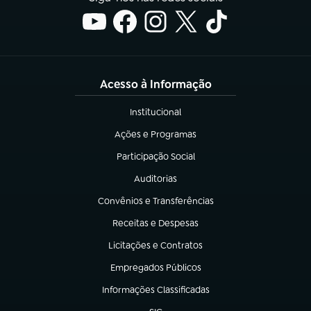
Acesso à Informação
Institucional
(abre em nova aba)
Ações e Programas
(abre em nova aba)
Participação Social
(abre em nova aba)
Auditorias
(abre em nova aba)
Convênios e Transferências
(abre em nova aba)
Receitas e Despesas
(abre em nova aba)
Licitações e Contratos
(abre em nova aba)
Empregados Públicos
(abre em nova aba)
Informações Classificadas
(abre em nova aba)