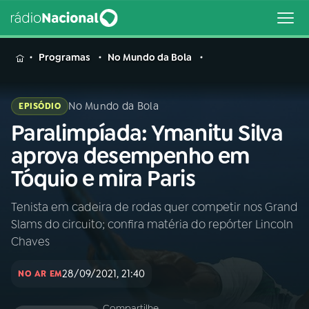
MENU
Programas
No Mundo da Bola
No Mundo da Bola
EPISÓDIO
Paralimpíada: Ymanitu Silva
Buscar
na
aprova desempenho em
Rádio
Buscar
Tóquio e mira Paris
Nacional
Tenista em cadeira de rodas quer competir nos Grand
AO VIVO
Slams do circuito; confira matéria do repórter Lincoln
Chaves
01
INÍCIO
28/09/2021, 21:40
NO AR EM
02
A RÁDIO
Compartilhe