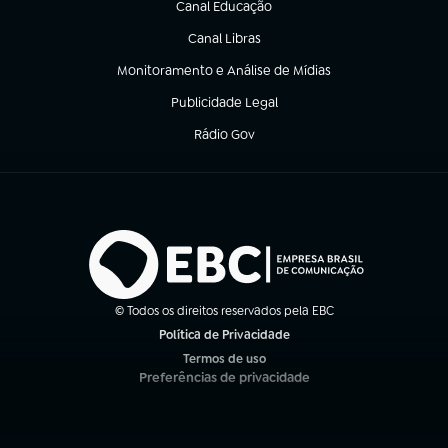
Canal Educação
(abre em nova aba)
Canal Libras
(abre em nova aba)
Monitoramento e Análise de Mídias
(abre em nova aba)
Publicidade Legal
(abre em nova aba)
Rádio Gov
(abre em nova aba)
© Todos os direitos reservados pela EBC
Política de Privacidade
(abre em nova aba)
Termos de uso
(abre em nova aba)
Preferências de privacidade