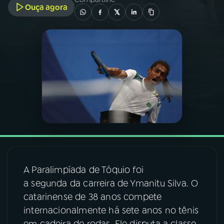
Ouça agora
03
PROGRAMAÇÃO
04
PROGRAMAS
05
PODCASTS
06
VIDEOCASTS
07
ÚLTIMAS
A Paralimpíada de Tóquio foi
a segunda da carreira de Ymanitu Silva. O
08
FESTIVAL DE MÚSICA
catarinense de 38 anos compete
internacionalmente há sete anos no tênis
ACOMPANHE A RÁDIO NACIONAL
em cadeira de rodas. Ele disputa a classe