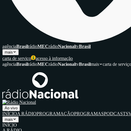
agência
Brasil
rádio
MEC
rádio
Nacional
tv
Brasil
mais
carta de serviço
acesso à informação
agência
Brasil
rádio
MEC
rádio
Nacional
tv
Brasil
mais
carta de serviç
Ao vivo
INÍCIO
A RÁDIO
PROGRAMAÇÃO
PROGRAMAS
PODCASTS
mais
INÍCIO
A RÁDIO