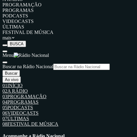
PROGRAMAÇÃO
PROGRAMAS
PODCASTS
VIDEOCASTS
ÚLTIMAS
FESTIVAL DE MÚSICA
mais
BUSCA
Menu
Buscar na Rádio Nacional
Buscar
Ao vivo
01
INÍCIO
02
A RÁDIO
03
PROGRAMAÇÃO
04
PROGRAMAS
05
PODCASTS
06
VIDEOCASTS
07
ÚLTIMAS
08
FESTIVAL DE MÚSICA
Acompanhe a Rádio Nacional