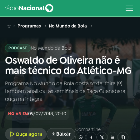
MENU
Programas
No Mundo da Bola
No Mundo da Bola
PODCAST
Oswaldo de Oliveira não é
Buscar
na
mais técnico do Atlético-MG
Rádio
Buscar
Nacional
Programa No Mundo da Bola desta sexta-feira (9)
também analisou as semifinais da Taça Guanabara;
AO VIVO
ouça na íntegra
09/02/2018, 20:10
01
INÍCIO
NO AR EM
Compartilhe
Baixar
Ouça agora
02
A RÁDIO