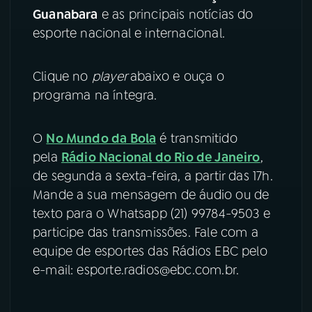
Guanabara
e as principais notícias do
YouTube
Facebook
esporte nacional e internacional.
Instagram
X
Clique no
player
abaixo e ouça o
programa na íntegra.
TikTok
O
No Mundo da Bola
é transmitido
pela
Rádio Nacional do Rio de Janeiro
,
de segunda a sexta-feira, a partir das 17h.
Mande a sua mensagem de áudio ou de
texto para o Whatsapp (21) 99784-9503 e
participe das transmissões. Fale com a
equipe de esportes das Rádios EBC pelo
e-mail: esporte.radios@ebc.com.br.