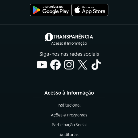
(abre em nova aba)
TRANSPARÊNCIA
Acesso à Informação
Siga-nos nas redes sociais
Acesso à Informação
Institucional
(abre em nova aba)
Ações e Programas
(abre em nova aba)
Participação Social
(abre em nova aba)
Auditorias
(abre em nova aba)