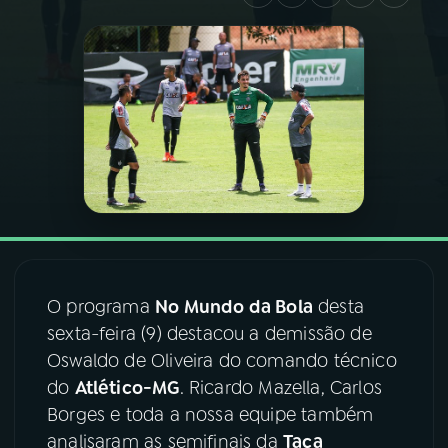
03
PROGRAMAÇÃO
04
PROGRAMAS
05
PODCASTS
06
VIDEOCASTS
O programa
No Mundo da Bola
desta
07
ÚLTIMAS
sexta-feira (9) destacou a demissão de
Oswaldo de Oliveira do comando técnico
08
FESTIVAL DE MÚSICA
do
Atlético-MG
. Ricardo Mazella, Carlos
Borges e toda a nossa equipe também
analisaram as semifinais da
Taça
ACOMPANHE A RÁDIO NACIONAL