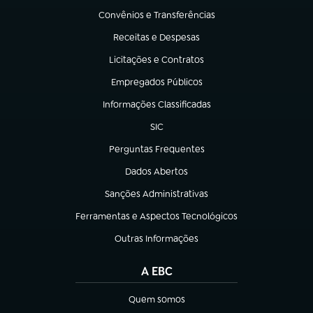
Convênios e Transferências
(abre em nova aba)
Receitas e Despesas
(abre em nova aba)
Licitações e Contratos
(abre em nova aba)
Empregados Públicos
(abre em nova aba)
Informações Classificadas
(abre em nova aba)
SIC
(abre em nova aba)
Perguntas Frequentes
(abre em nova aba)
Dados Abertos
(abre em nova aba)
Sanções Administrativas
(abre em nova aba)
Ferramentas e Aspectos Tecnológicos
(abre em nova aba)
Outras Informações
(abre em nova aba)
A EBC
Quem somos
(abre em nova aba)