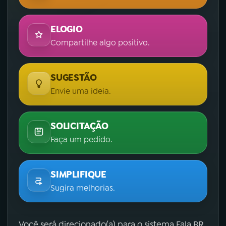
ELOGIO
Compartilhe algo positivo.
SUGESTÃO
Envie uma ideia.
SOLICITAÇÃO
Faça um pedido.
SIMPLIFIQUE
Sugira melhorias.
Você será direcionado(a) para o sistema Fala.BR,