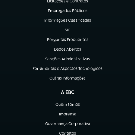
Licitações e Contratos
(abre em nova aba)
Empregados Públicos
(abre em nova aba)
Informações Classificadas
(abre em nova aba)
SIC
(abre em nova aba)
Perguntas Frequentes
(abre em nova aba)
Dados Abertos
(abre em nova aba)
Sanções Administrativas
(abre em nova aba)
Ferramentas e Aspectos Tecnológicos
(abre em nova aba)
Outras Informações
(abre em nova aba)
A EBC
Quem somos
(abre em nova aba)
Imprensa
(abre em nova aba)
Governança Corporativa
(abre em nova aba)
Contatos