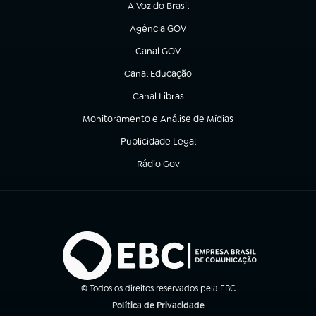
A Voz do Brasil
(abre em nova aba)
Agência GOV
(abre em nova aba)
Canal GOV
(abre em nova aba)
Canal Educação
(abre em nova aba)
Canal Libras
(abre em nova aba)
Monitoramento e Análise de Mídias
(abre em nova aba)
Publicidade Legal
(abre em nova aba)
Rádio Gov
(abre em nova aba)
© Todos os direitos reservados pela EBC
Política de Privacidade
(abre em nova aba)