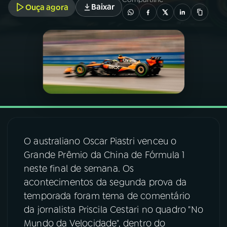
Baixar
Ouça agora
03
PROGRAMAÇÃO
04
PROGRAMAS
05
PODCASTS
06
VIDEOCASTS
O australiano Oscar Piastri venceu o
Grande Prêmio da China de Fórmula 1
07
ÚLTIMAS
neste final de semana. Os
acontecimentos da segunda prova da
08
FESTIVAL DE MÚSICA
temporada foram tema de comentário
da jornalista Priscila Cestari no quadro "No
Mundo da Velocidade", dentro do
ACOMPANHE A RÁDIO NACIONAL