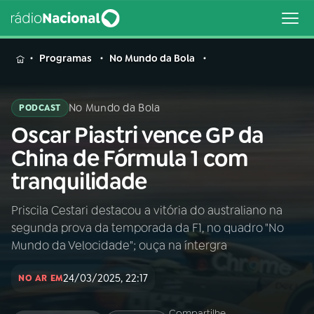
MENU
Programas
No Mundo da Bola
No Mundo da Bola
PODCAST
Oscar Piastri vence GP da
Buscar
na
China de Fórmula 1 com
Rádio
Buscar
tranquilidade
Nacional
Priscila Cestari destacou a vitória do australiano na
AO VIVO
segunda prova da temporada da F1, no quadro "No
Mundo da Velocidade"; ouça na íntergra
01
INÍCIO
24/03/2025, 22:17
NO AR EM
02
A RÁDIO
Compartilhe