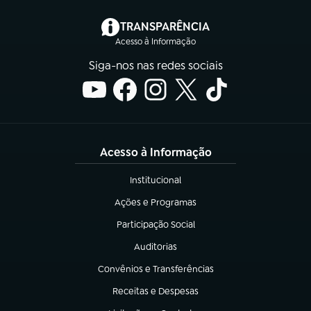
(abre em nova aba)
TRANSPARÊNCIA
Acesso à Informação
Siga-nos nas redes sociais
Acesso à Informação
Institucional
(abre em nova aba)
Ações e Programas
(abre em nova aba)
Participação Social
(abre em nova aba)
Auditorias
(abre em nova aba)
Convênios e Transferências
(abre em nova aba)
Receitas e Despesas
(abre em nova aba)