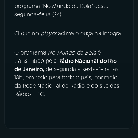
programa "No Mundo da Bola" desta
YouTube
Facebook
segunda-feira (24).
Instagram
X
Clique no
player
acima e ouça na íntegra.
TikTok
O programa
No Mundo da Bola
é
transmitido pela
Rádio Nacional do Rio
de Janeiro,
de segunda a sexta-feira, às
18h, em rede para todo o país, por meio
da Rede Nacional de Rádio e do site das
Rádios EBC.