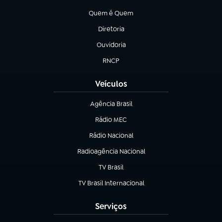
(abre em nova aba)
Quem é Quem
(abre em nova aba)
Diretoria
(abre em nova aba)
Ouvidoria
(abre em nova aba)
RNCP
(abre em nova aba)
Veículos
Agência Brasil
(abre em nova aba)
Rádio MEC
(abre em nova aba)
Rádio Nacional
Radioagência Nacional
(abre em nova aba)
TV Brasil
(abre em nova aba)
TV Brasil Internacional
(abre em nova aba)
Serviços