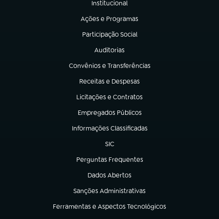
Institucional
(abre em nova aba)
Ações e Programas
(abre em nova aba)
Participação Social
(abre em nova aba)
Auditorias
(abre em nova aba)
Convênios e Transferências
(abre em nova aba)
Receitas e Despesas
(abre em nova aba)
Licitações e Contratos
(abre em nova aba)
Empregados Públicos
(abre em nova aba)
Informações Classificadas
(abre em nova aba)
SIC
(abre em nova aba)
Perguntas Frequentes
(abre em nova aba)
Dados Abertos
(abre em nova aba)
Sanções Administrativas
(abre em nova aba)
Ferramentas e Aspectos Tecnológicos
(abre em nova aba)