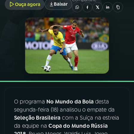
Baixar
Ouça agora
03
PROGRAMAÇÃO
04
PROGRAMAS
05
PODCASTS
06
VIDEOCASTS
07
ÚLTIMAS
O programa
No Mundo da Bola
desta
segunda-feira (18) analisou o empate da
08
FESTIVAL DE MÚSICA
Seleção Brasileira
com a Suíça na estreia
da equipe na
Copa do Mundo Rússia
ACOMPANHE A RÁDIO NACIONAL
2018
. Bruno Menes, Waldir Luiz, Jorge