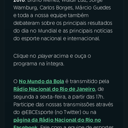
Wamburg, Carlos Borges, Márcio Guedes
YouTube
Facebook
e toda a nossa equipe também
debateram sobre os principais resultados
Instagram
X
do dia no Mundial e as principais notícias
do esporte nacional e internacional.
TikTok
Clique no
player
acima e ouça o
programa na íntegra.
O
No Mundo da Bola
é transmitido pela
Rádio Nacional do Rio de Janeiro
, de
segunda a sexta-feira, a partir das 17h.
Participe das nossas transmissões através
do @EBCEsporte (no Twitter) ou na
página da Rádio Nacional do Rio no
Facebook
. Fale com a equipe de esportes