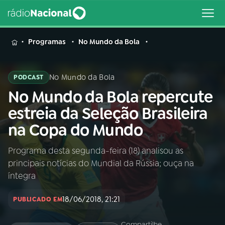
MENU
Programas
No Mundo da Bola
No Mundo da Bola
PODCAST
No Mundo da Bola repercute
Buscar
na
estreia da Seleção Brasileira
Rádio
Buscar
na Copa do Mundo
Nacional
Programa desta segunda-feira (18) analisou as
AO VIVO
principais notícias do Mundial da Rússia; ouça na
íntegra
01
INÍCIO
18/06/2018, 21:21
PUBLICADO EM
02
A RÁDIO
Compartilhe