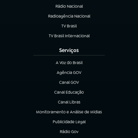
Rádio Nacional
Radioagência Nacional
(abre em nova aba)
TV Brasil
(abre em nova aba)
TV Brasil Internacional
(abre em nova aba)
Serviços
A Voz do Brasil
(abre em nova aba)
Agência GOV
(abre em nova aba)
Canal GOV
(abre em nova aba)
Canal Educação
(abre em nova aba)
Canal Libras
(abre em nova aba)
Monitoramento e Análise de Mídias
(abre em nova aba)
Publicidade Legal
(abre em nova aba)
Rádio Gov
(abre em nova aba)