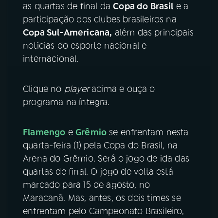
as quartas de final da
Copa do Brasil
e a
participação dos clubes brasileiros na
YouTube
Facebook
Copa Sul-Americana,
além das principais
Instagram
X
notícias do esporte nacional e
internacional.
TikTok
Clique no
player
acima e ouça o
programa na íntegra.
Flamengo
e
Grêmio
se enfrentam nesta
quarta-feira (1) pela Copa do Brasil, na
Arena do Grêmio. Será o jogo de ida das
quartas de final. O jogo de volta está
marcado para 15 de agosto, no
Maracanã. Mas, antes, os dois times se
enfrentam pelo Campeonato Brasileiro,