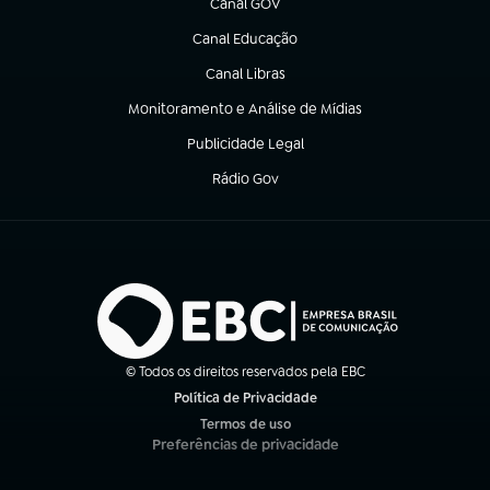
Canal GOV
(abre em nova aba)
Canal Educação
(abre em nova aba)
Canal Libras
(abre em nova aba)
Monitoramento e Análise de Mídias
(abre em nova aba)
Publicidade Legal
(abre em nova aba)
Rádio Gov
(abre em nova aba)
© Todos os direitos reservados pela EBC
Política de Privacidade
(abre em nova aba)
Termos de uso
(abre em nova aba)
Preferências de privacidade