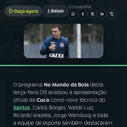
Compartilhe
Baixar
Ouça agora
03
PROGRAMAÇÃO
04
PROGRAMAS
05
PODCASTS
06
VIDEOCASTS
O programa
No Mundo da Bola
desta
07
ÚLTIMAS
terça-feira (31) analisou a apresentação
oficial de
Cuca
como novo técnico do
Santos
. Carlos Borges, Waldir Luiz,
08
FESTIVAL DE MÚSICA
Ricardo Mazella, Jorge Wamburg e toda
a equipe de esporte também destacaram
ACOMPANHE A RÁDIO NACIONAL