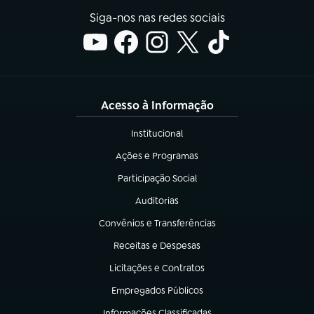
Siga-nos nas redes sociais
Acesso à Informação
Institucional
(abre em nova aba)
Ações e Programas
(abre em nova aba)
Participação Social
(abre em nova aba)
Auditorias
(abre em nova aba)
Convênios e Transferências
(abre em nova aba)
Receitas e Despesas
(abre em nova aba)
Licitações e Contratos
(abre em nova aba)
Empregados Públicos
(abre em nova aba)
Informações Classificadas