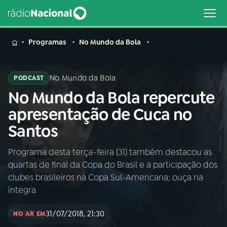
MENU
Programas
No Mundo da Bola
No Mundo da Bola
PODCAST
No Mundo da Bola repercute
Buscar
na
apresentação de Cuca no
Rádio
Buscar
Santos
Nacional
Programa desta terça-feira (31) também destacou as
AO VIVO
quartas de final da Copa do Brasil e a participação dos
clubes brasileiros na Copa Sul-Americana; ouça na
01
INÍCIO
íntegra
31/07/2018, 21:30
NO AR EM
02
A RÁDIO