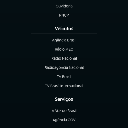
Ouvidoria
(abre em nova aba)
RNCP
(abre em nova aba)
Veículos
Agência Brasil
(abre em nova aba)
Rádio MEC
(abre em nova aba)
Rádio Nacional
Radioagência Nacional
(abre em nova aba)
TV Brasil
(abre em nova aba)
TV Brasil Internacional
(abre em nova aba)
Serviços
A Voz do Brasil
(abre em nova aba)
Agência GOV
(abre em nova aba)