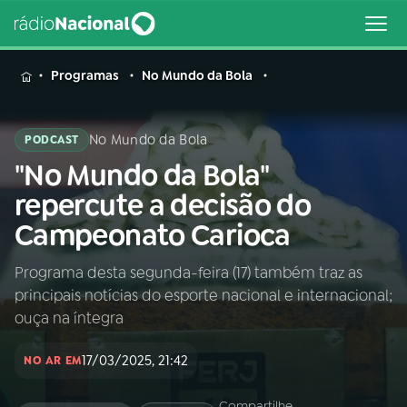
MENU
Programas
No Mundo da Bola
No Mundo da Bola
PODCAST
"No Mundo da Bola"
Buscar
na
repercute a decisão do
Rádio
Buscar
Campeonato Carioca
Nacional
Programa desta segunda-feira (17) também traz as
AO VIVO
principais notícias do esporte nacional e internacional;
ouça na íntegra
01
INÍCIO
17/03/2025, 21:42
NO AR EM
02
A RÁDIO
Compartilhe