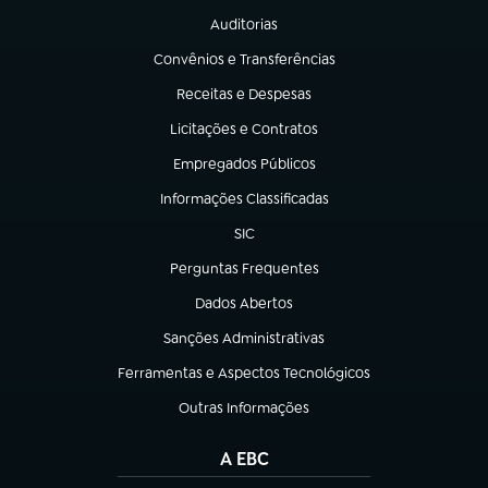
Auditorias
(abre em nova aba)
Convênios e Transferências
(abre em nova aba)
Receitas e Despesas
(abre em nova aba)
Licitações e Contratos
(abre em nova aba)
Empregados Públicos
(abre em nova aba)
Informações Classificadas
(abre em nova aba)
SIC
(abre em nova aba)
Perguntas Frequentes
(abre em nova aba)
Dados Abertos
(abre em nova aba)
Sanções Administrativas
(abre em nova aba)
Ferramentas e Aspectos Tecnológicos
(abre em nova aba)
Outras Informações
(abre em nova aba)
A EBC