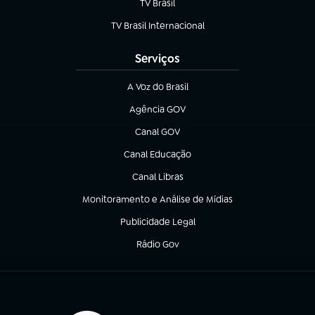
TV Brasil
(abre em nova aba)
TV Brasil Internacional
(abre em nova aba)
Serviços
A Voz do Brasil
(abre em nova aba)
Agência GOV
(abre em nova aba)
Canal GOV
(abre em nova aba)
Canal Educação
(abre em nova aba)
Canal Libras
(abre em nova aba)
Monitoramento e Análise de Mídias
(abre em nova aba)
Publicidade Legal
(abre em nova aba)
Rádio Gov
(abre em nova aba)