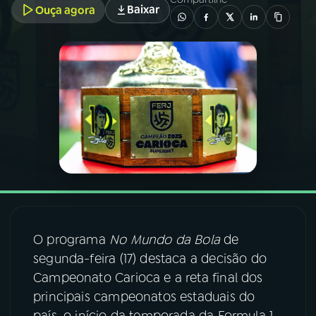
Baixar
Ouça agora
03
PROGRAMAÇÃO
04
PROGRAMAS
05
PODCASTS
06
VIDEOCASTS
07
ÚLTIMAS
O programa
No Mundo da Bola
de
segunda-feira (17) destaca a decisão do
08
FESTIVAL DE MÚSICA
Campeonato Carioca e a reta final dos
principais campeonatos estaduais do
ACOMPANHE A RÁDIO NACIONAL
país, o início da temporada da Formula 1,