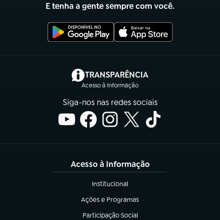
E tenha a gente sempre com você.
(abre em nova aba)
TRANSPARÊNCIA
Acesso à Informação
Siga-nos nas redes sociais
Acesso à Informação
Institucional
(abre em nova aba)
Ações e Programas
(abre em nova aba)
Participação Social
(abre em nova aba)